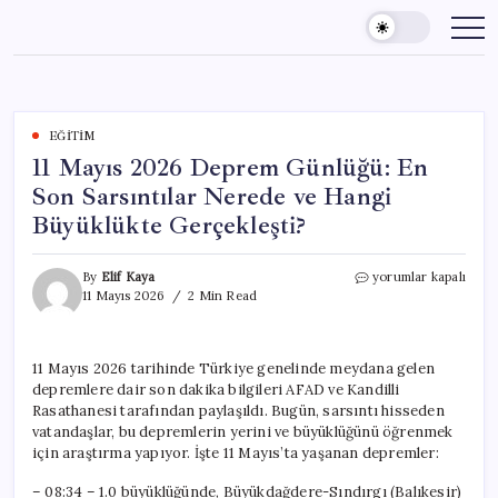
Skip
to
content
EĞITIM
11 Mayıs 2026 Deprem Günlüğü: En
Son Sarsıntılar Nerede ve Hangi
Büyüklükte Gerçekleşti?
11
By
Elif Kaya
yorumlar kapalı
Mayıs
11 Mayıs 2026
2 Min Read
2026
Deprem
Günlüğü:
11 Mayıs 2026 tarihinde Türkiye genelinde meydana gelen
En
depremlere dair son dakika bilgileri AFAD ve Kandilli
Son
Sarsıntılar
Rasathanesi tarafından paylaşıldı. Bugün, sarsıntı hisseden
Nerede
vatandaşlar, bu depremlerin yerini ve büyüklüğünü öğrenmek
ve
için araştırma yapıyor. İşte 11 Mayıs’ta yaşanan depremler:
Hangi
Büyüklükte
– 08:34 – 1.0 büyüklüğünde, Büyükdağdere-Sındırgı (Balıkesir)