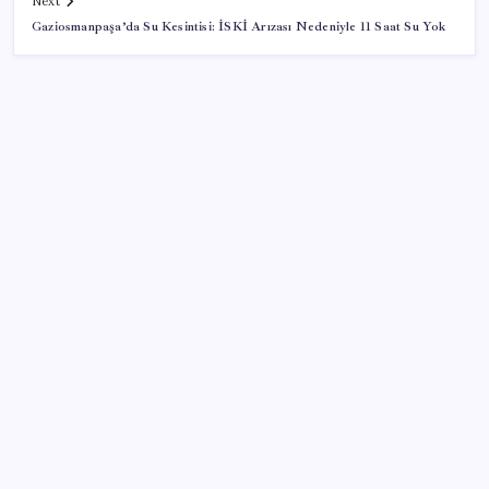
Next
Gaziosmanpaşa’da Su Kesintisi: İSKİ Arızası Nedeniyle 11 Saat Su Yok
SON YAZILAR
ABD’de gümrük vergisi krizi yargıya taşındı: 25
eyaletten Trump yönetimine dev dava
Sıfır Çerçeve Dönemi Başlıyor: TECNO’nun Yeni
Konsepti Tanıtıldı
CHP’deki ‘figüran skandalı’ soruşturması: Fatih Altaylı
ifade verdi
Saat verildi: Kılıçdaroğlu açıklama yapacak