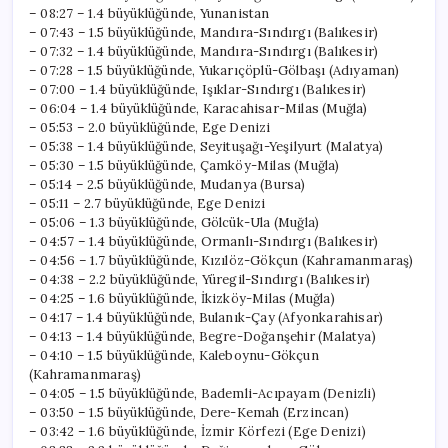
Gerçekleşti?
– 08:27 – 1.4 büyüklüğünde, Yunanistan
için
– 07:43 – 1.5 büyüklüğünde, Mandıra-Sındırgı (Balıkesir)
– 07:32 – 1.4 büyüklüğünde, Mandıra-Sındırgı (Balıkesir)
– 07:28 – 1.5 büyüklüğünde, Yukarıçöplü-Gölbaşı (Adıyaman)
– 07:00 – 1.4 büyüklüğünde, Işıklar-Sındırgı (Balıkesir)
– 06:04 – 1.4 büyüklüğünde, Karacahisar-Milas (Muğla)
– 05:53 – 2.0 büyüklüğünde, Ege Denizi
– 05:38 – 1.4 büyüklüğünde, Seyituşağı-Yeşilyurt (Malatya)
– 05:30 – 1.5 büyüklüğünde, Çamköy-Milas (Muğla)
– 05:14 – 2.5 büyüklüğünde, Mudanya (Bursa)
– 05:11 – 2.7 büyüklüğünde, Ege Denizi
– 05:06 – 1.3 büyüklüğünde, Gölcük-Ula (Muğla)
– 04:57 – 1.4 büyüklüğünde, Ormanlı-Sındırgı (Balıkesir)
– 04:56 – 1.7 büyüklüğünde, Kızılöz-Gökçun (Kahramanmaraş)
– 04:38 – 2.2 büyüklüğünde, Yüregil-Sındırgı (Balıkesir)
– 04:25 – 1.6 büyüklüğünde, İkizköy-Milas (Muğla)
– 04:17 – 1.4 büyüklüğünde, Bulanık-Çay (Afyonkarahisar)
– 04:13 – 1.4 büyüklüğünde, Begre-Doğanşehir (Malatya)
– 04:10 – 1.5 büyüklüğünde, Kaleboynu-Gökçun
(Kahramanmaraş)
– 04:05 – 1.5 büyüklüğünde, Bademli-Acıpayam (Denizli)
– 03:50 – 1.5 büyüklüğünde, Dere-Kemah (Erzincan)
– 03:42 – 1.6 büyüklüğünde, İzmir Körfezi (Ege Denizi)