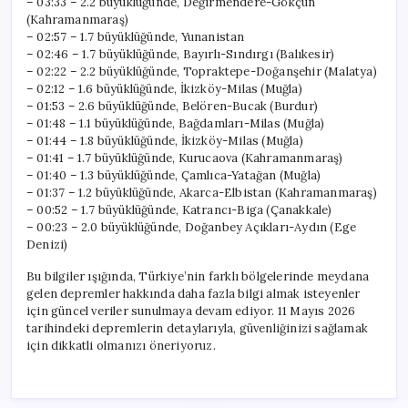
– 03:33 – 2.2 büyüklüğünde, Değirmendere-Gökçun
(Kahramanmaraş)
– 02:57 – 1.7 büyüklüğünde, Yunanistan
– 02:46 – 1.7 büyüklüğünde, Bayırlı-Sındırgı (Balıkesir)
– 02:22 – 2.2 büyüklüğünde, Topraktepe-Doğanşehir (Malatya)
– 02:12 – 1.6 büyüklüğünde, İkizköy-Milas (Muğla)
– 01:53 – 2.6 büyüklüğünde, Belören-Bucak (Burdur)
– 01:48 – 1.1 büyüklüğünde, Bağdamları-Milas (Muğla)
– 01:44 – 1.8 büyüklüğünde, İkizköy-Milas (Muğla)
– 01:41 – 1.7 büyüklüğünde, Kurucaova (Kahramanmaraş)
– 01:40 – 1.3 büyüklüğünde, Çamlıca-Yatağan (Muğla)
– 01:37 – 1.2 büyüklüğünde, Akarca-Elbistan (Kahramanmaraş)
– 00:52 – 1.7 büyüklüğünde, Katrancı-Biga (Çanakkale)
– 00:23 – 2.0 büyüklüğünde, Doğanbey Açıkları-Aydın (Ege
Denizi)
Bu bilgiler ışığında, Türkiye’nin farklı bölgelerinde meydana
gelen depremler hakkında daha fazla bilgi almak isteyenler
için güncel veriler sunulmaya devam ediyor. 11 Mayıs 2026
tarihindeki depremlerin detaylarıyla, güvenliğinizi sağlamak
için dikkatli olmanızı öneriyoruz.