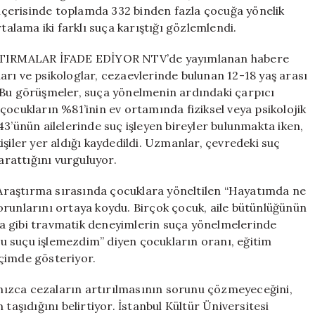
Suçlar
l içerisinde toplamda 332 binden fazla çocuğa yönelik
ile
talama iki farklı suça karıştığı gözlemlendi.
Gündeme
Geldi
ŞTIRMALAR İFADE EDİYOR NTV’de yayımlanan habere
için
rı ve psikologlar, cezaevlerinde bulunan 12-18 yaş arası
 Bu görüşmeler, suça yönelmenin ardındaki çarpıcı
çocukların %81’inin ev ortamında fiziksel veya psikolojik
43’ünün ailelerinde suç işleyen bireyler bulunmakta iken,
şiler yer aldığı kaydedildi. Uzmanlar, çevredeki suç
arattığını vurguluyor.
ştırma sırasında çocuklara yöneltilen “Hayatımda ne
orunlarını ortaya koydu. Birçok çocuk, aile bütünlüğünün
a gibi travmatik deneyimlerin suça yönelmelerinde
 bu suçu işlemezdim” diyen çocukların oranı, eğitim
biçimde gösteriyor.
ca cezaların artırılmasının sorunu çözmeyeceğini,
taşıdığını belirtiyor. İstanbul Kültür Üniversitesi