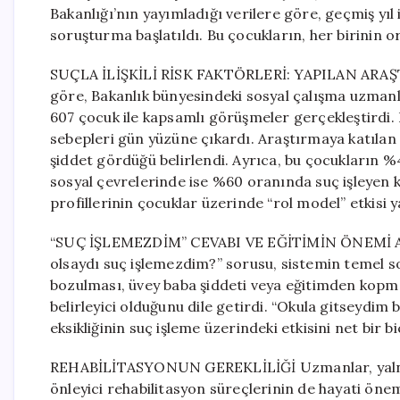
Bakanlığı’nın yayımladığı verilere göre, geçmiş yı
soruşturma başlatıldı. Bu çocukların, her birinin or
SUÇLA İLİŞKİLİ RİSK FAKTÖRLERİ: YAPILAN ARA
göre, Bakanlık bünyesindeki sosyal çalışma uzmanla
607 çocuk ile kapsamlı görüşmeler gerçekleştirdi.
sebepleri gün yüzüne çıkardı. Araştırmaya katılan 
şiddet gördüğü belirlendi. Ayrıca, bu çocukların %
sosyal çevrelerinde ise %60 oranında suç işleyen ki
profillerinin çocuklar üzerinde “rol model” etkisi y
“SUÇ İŞLEMEZDİM” CEVABI VE EĞİTİMİN ÖNEMİ Ara
olsaydı suç işlemezdim?” sorusu, sistemin temel s
bozulması, üvey baba şiddeti veya eğitimden kopm
belirleyici olduğunu dile getirdi. “Okula gitseydim
eksikliğinin suç işleme üzerindeki etkisini net bir 
REHABİLİTASYONUN GEREKLİLİĞİ Uzmanlar, yalnız
önleyici rehabilitasyon süreçlerinin de hayati önem 