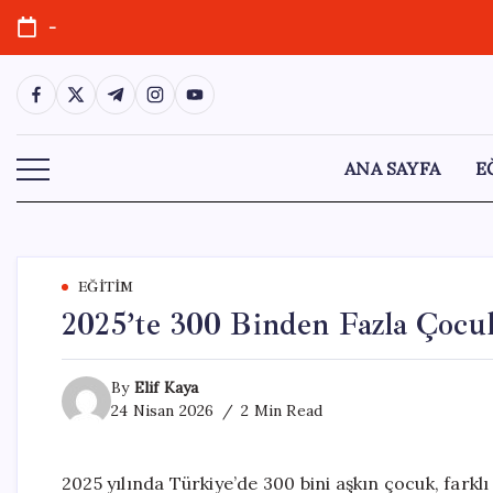
Skip
-
to
content
https://www.facebook.com/
https://twitter.com/
https://t.me/
https://www.instagram.com/
https://youtube.com/
ANA SAYFA
E
EĞITIM
2025’te 300 Binden Fazla Çocu
By
Elif Kaya
24 Nisan 2026
2 Min Read
2025 yılında Türkiye’de 300 bini aşkın çocuk, farklı 