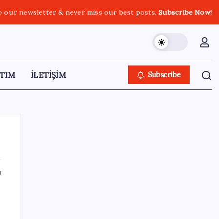
o our newsletter & never miss our best posts.
Subscribe Now!
TIM
İLETİŞİM
Subscribe
ı
SON YAZILAR
ABD’de gümrük vergisi krizi yargıya taşındı:
25 eyaletten Trump yönetimine dev dava