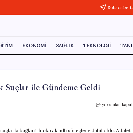
Subscribe t
ĞİTİM
EKONOMİ
SAĞLIK
TEKNOLOJİ
TANI
k Suçlar ile Gündeme Geldi
2025’te
yorumlar kapal
300
Binden
Fazla
Çocuk
suçlarla bağlantılı olarak adli süreçlere dahil oldu. Adalet