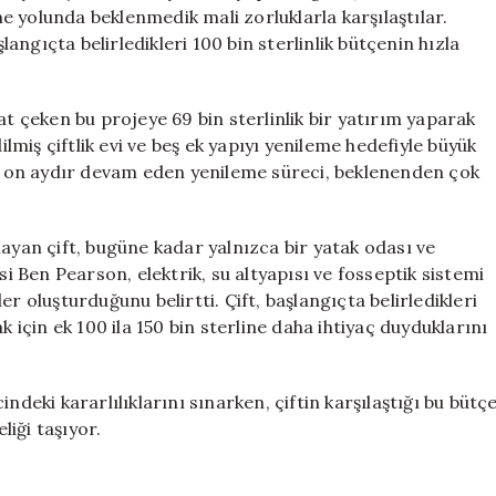
Alan
 yolunda beklenmedik mali zorluklarla karşılaştılar.
İngiliz
şlangıçta belirledikleri 100 bin sterlinlik bütçenin hızla
Çiftin
Bütçe
Krizi
at çeken bu projeye 69 bin sterlinlik bir yatırım yaparak
için
ilmiş çiftlik evi ve beş ek yapıyı yenileme hedefiyle büyük
şık on aydır devam eden yenileme süreci, beklenenden çok
layan çift, bugüne kadar yalnızca bir yatak odası ve
Ben Pearson, elektrik, su altyapısı ve fosseptik sistemi
r oluşturduğunu belirtti. Çift, başlangıçta belirledikleri
çin ek 100 ila 150 bin sterline daha ihtiyaç duyduklarını
ndeki kararlılıklarını sınarken, çiftin karşılaştığı bu bütç
liği taşıyor.