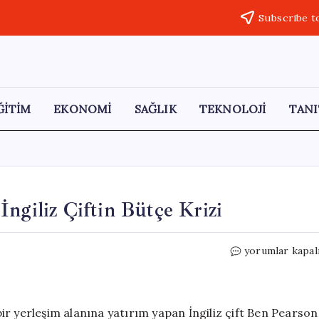
Subscribe t
ĞİTİM
EKONOMİ
SAĞLIK
TEKNOLOJİ
TANI
ngiliz Çiftin Bütçe Krizi
4
yorumlar kapal
Milyon
TL’ye
Köy
Satın
r yerleşim alanına yatırım yapan İngiliz çift Ben Pearson