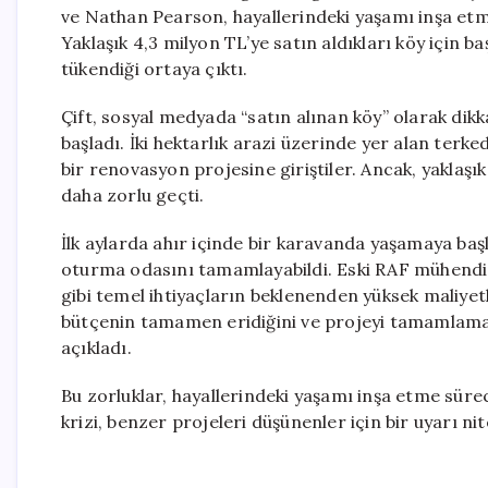
ve Nathan Pearson, hayallerindeki yaşamı inşa etme
Yaklaşık 4,3 milyon TL’ye satın aldıkları köy için ba
tükendiği ortaya çıktı.
Çift, sosyal medyada “satın alınan köy” olarak dikk
başladı. İki hektarlık arazi üzerinde yer alan terked
bir renovasyon projesine giriştiler. Ancak, yakla
daha zorlu geçti.
İlk aylarda ahır içinde bir karavanda yaşamaya baş
oturma odasını tamamlayabildi. Eski RAF mühendisi 
gibi temel ihtiyaçların beklenenden yüksek maliyetle
bütçenin tamamen eridiğini ve projeyi tamamlamak i
açıkladı.
Bu zorluklar, hayallerindeki yaşamı inşa etme süreci
krizi, benzer projeleri düşünenler için bir uyarı nite