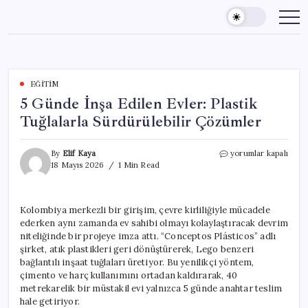
Skip
to
content
EĞITIM
5 Günde İnşa Edilen Evler: Plastik
Tuğlalarla Sürdürülebilir Çözümler
5
By
Elif Kaya
yorumlar kapalı
Günde
18 Mayıs 2026
1 Min Read
İnşa
Edilen
Evler:
Kolombiya merkezli bir girişim, çevre kirliliğiyle mücadele
Plastik
ederken aynı zamanda ev sahibi olmayı kolaylaştıracak devrim
Tuğlalarla
Sürdürülebilir
niteliğinde bir projeye imza attı. “Conceptos Plásticos” adlı
Çözümler
şirket, atık plastikleri geri dönüştürerek, Lego benzeri
için
bağlantılı inşaat tuğlaları üretiyor. Bu yenilikçi yöntem,
çimento ve harç kullanımını ortadan kaldırarak, 40
metrekarelik bir müstakil evi yalnızca 5 günde anahtar teslim
hale getiriyor.