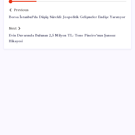
Previous
Borsa İstanbul’da Düşüş Sürekli: Jeopolitik Gelişmeler Endişe Yaratıyor
Next
Evin Duvarında Bulunan 2,5 Milyon TL: Tono Pineiro’nun Şanssız
Hikayesi
SON YAZILAR
ABD’de gümrük vergisi krizi yargıya taşındı: 25
eyaletten Trump yönetimine dev dava