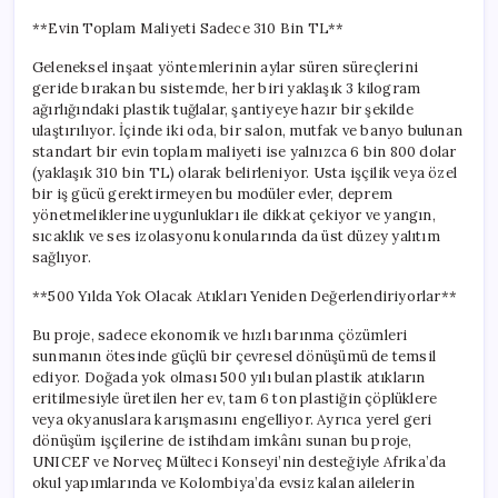
**Evin Toplam Maliyeti Sadece 310 Bin TL**
Geleneksel inşaat yöntemlerinin aylar süren süreçlerini
geride bırakan bu sistemde, her biri yaklaşık 3 kilogram
ağırlığındaki plastik tuğlalar, şantiyeye hazır bir şekilde
ulaştırılıyor. İçinde iki oda, bir salon, mutfak ve banyo bulunan
standart bir evin toplam maliyeti ise yalnızca 6 bin 800 dolar
(yaklaşık 310 bin TL) olarak belirleniyor. Usta işçilik veya özel
bir iş gücü gerektirmeyen bu modüler evler, deprem
yönetmeliklerine uygunlukları ile dikkat çekiyor ve yangın,
sıcaklık ve ses izolasyonu konularında da üst düzey yalıtım
sağlıyor.
**500 Yılda Yok Olacak Atıkları Yeniden Değerlendiriyorlar**
Bu proje, sadece ekonomik ve hızlı barınma çözümleri
sunmanın ötesinde güçlü bir çevresel dönüşümü de temsil
ediyor. Doğada yok olması 500 yılı bulan plastik atıkların
eritilmesiyle üretilen her ev, tam 6 ton plastiğin çöplüklere
veya okyanuslara karışmasını engelliyor. Ayrıca yerel geri
dönüşüm işçilerine de istihdam imkânı sunan bu proje,
UNICEF ve Norveç Mülteci Konseyi’nin desteğiyle Afrika’da
okul yapımlarında ve Kolombiya’da evsiz kalan ailelerin