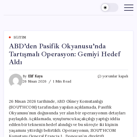
Skip
to
content
EĞITIM
ABD’den Pasifik Okyanusu’nda
Tartışmalı Operasyon: Gemiyi Hedef
Aldı
ABD’den
By
Elif Kaya
yorumlar kapalı
Pasifik
26 Nisan 2026
1 Min Read
Okyanusu’nda
Tartışmalı
Operasyon:
26 Nisan 2026 tarihinde, ABD Güney Komutanlığı
Gemiyi
(SOUTHCOM) tarafından yapılan açıklamada, Pasifik
Hedef
Aldı
Okyanusu’nun doğusunda yer alan bir operasyonun detayları
için
paylaşıldı. Açıklamada, uyuşturucu kaçakçılığı yaptığı iddia
edilen bir teknenin hedef alındığı ve bu süreçte iki kişinin
yaşamını yitirdiği belirtildi. Operasyonun, SOUTHCOM
Komutanı General Francis L. Donovan’ın direktifi