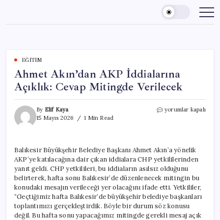
Skip
to
content
EĞITIM
Ahmet Akın’dan AKP İddialarına
Açıklık: Cevap Mitingde Verilecek
Ahmet
By
Elif Kaya
yorumlar kapalı
Akın’dan
15 Mayıs 2026
1 Min Read
AKP
İddialarına
Açıklık:
Balıkesir Büyükşehir Belediye Başkanı Ahmet Akın’a yönelik
Cevap
AKP’ye katılacağına dair çıkan iddialara CHP yetkililerinden
Mitingde
Verilecek
yanıt geldi. CHP yetkilileri, bu iddiaların asılsız olduğunu
için
belirterek, hafta sonu Balıkesir’de düzenlenecek mitingin bu
konudaki mesajın verileceği yer olacağını ifade etti. Yetkililer,
“Geçtiğimiz hafta Balıkesir’de büyükşehir belediye başkanları
toplantımızı gerçekleştirdik. Böyle bir durum söz konusu
değil. Bu hafta sonu yapacağımız mitingde gerekli mesaj açık