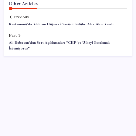
Other Articles
Previous
Kastamonu’da Yıldırım Düşmesi Sonucu Kulübe Alev Alev Yandı
Next
Ali Babacan’dan Sert Açıklamalar: “CHP’ye Ülkeyi Bırakmak
İstemiyoruz”
SON YAZILAR
İş Bankası Genel Müdürü Hakan Aran görevden