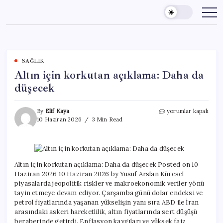
Skip
to
content
SAĞLIK
Altın için korkutan açıklama: Daha da
düşecek
Altın
By
Elif Kaya
yorumlar kapalı
için
10 Haziran 2026
3 Min Read
korkutan
açıklama:
Daha
da
düşecek
Altın için korkutan açıklama: Daha da düşecek Posted on 10
için
Haziran 2026 10 Haziran 2026 by Yusuf Arslan Küresel
piyasalarda jeopolitik riskler ve makroekonomik veriler yönü
tayin etmeye devam ediyor. Çarşamba günü dolar endeksi ve
petrol fiyatlarında yaşanan yükselişin yanı sıra ABD ile İran
arasındaki askeri hareketlilik, altın fiyatlarında sert düşüşü
beraberinde getirdi. Enflasyon kaygıları ve yüksek faiz