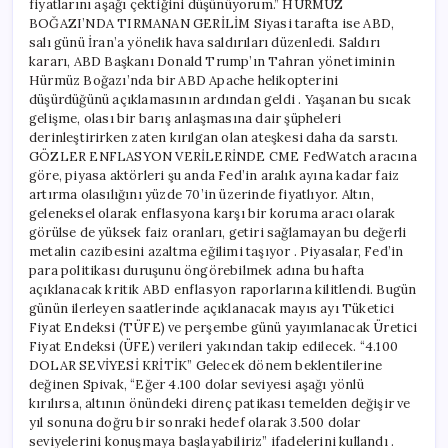
fiyatlarını aşağı çektiğini düşünüyorum.” HÜRMÜZ
BOĞAZI’NDA TIRMANAN GERİLİM Siyasi tarafta ise ABD,
salı günü İran’a yönelik hava saldırıları düzenledi. Saldırı
kararı, ABD Başkanı Donald Trump’ın Tahran yönetiminin
Hürmüz Boğazı’nda bir ABD Apache helikopterini
düşürdüğünü açıklamasının ardından geldi . Yaşanan bu sıcak
gelişme, olası bir barış anlaşmasına dair şüpheleri
derinleştirirken zaten kırılgan olan ateşkesi daha da sarstı.
GÖZLER ENFLASYON VERİLERİNDE CME FedWatch aracına
göre, piyasa aktörleri şu anda Fed’in aralık ayına kadar faiz
artırma olasılığını yüzde 70’in üzerinde fiyatlıyor. Altın,
geleneksel olarak enflasyona karşı bir koruma aracı olarak
görülse de yüksek faiz oranları, getiri sağlamayan bu değerli
metalin cazibesini azaltma eğilimi taşıyor . Piyasalar, Fed’in
para politikası duruşunu öngörebilmek adına bu hafta
açıklanacak kritik ABD enflasyon raporlarına kilitlendi. Bugün
günün ilerleyen saatlerinde açıklanacak mayıs ayı Tüketici
Fiyat Endeksi (TÜFE) ve perşembe günü yayımlanacak Üretici
Fiyat Endeksi (ÜFE) verileri yakından takip edilecek. “4.100
DOLAR SEVİYESİ KRİTİK” Gelecek dönem beklentilerine
değinen Spivak, “Eğer 4.100 dolar seviyesi aşağı yönlü
kırılırsa, altının önündeki direnç patikası temelden değişir ve
yıl sonuna doğru bir sonraki hedef olarak 3.500 dolar
seviyelerini konuşmaya başlayabiliriz” ifadelerini kullandı .