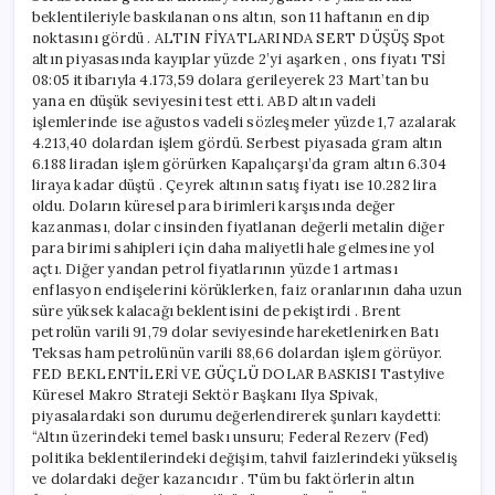
beklentileriyle baskılanan ons altın, son 11 haftanın en dip
noktasını gördü . ALTIN FİYATLARINDA SERT DÜŞÜŞ Spot
altın piyasasında kayıplar yüzde 2’yi aşarken , ons fiyatı TSİ
08:05 itibarıyla 4.173,59 dolara gerileyerek 23 Mart’tan bu
yana en düşük seviyesini test etti. ABD altın vadeli
işlemlerinde ise ağustos vadeli sözleşmeler yüzde 1,7 azalarak
4.213,40 dolardan işlem gördü. Serbest piyasada gram altın
6.188 liradan işlem görürken Kapalıçarşı’da gram altın 6.304
liraya kadar düştü . Çeyrek altının satış fiyatı ise 10.282 lira
oldu. Doların küresel para birimleri karşısında değer
kazanması, dolar cinsinden fiyatlanan değerli metalin diğer
para birimi sahipleri için daha maliyetli hale gelmesine yol
açtı. Diğer yandan petrol fiyatlarının yüzde 1 artması
enflasyon endişelerini körüklerken, faiz oranlarının daha uzun
süre yüksek kalacağı beklentisini de pekiştirdi . Brent
petrolün varili 91,79 dolar seviyesinde hareketlenirken Batı
Teksas ham petrolünün varili 88,66 dolardan işlem görüyor.
FED BEKLENTİLERİ VE GÜÇLÜ DOLAR BASKISI Tastylive
Küresel Makro Strateji Sektör Başkanı Ilya Spivak,
piyasalardaki son durumu değerlendirerek şunları kaydetti:
“Altın üzerindeki temel baskı unsuru; Federal Rezerv (Fed)
politika beklentilerindeki değişim, tahvil faizlerindeki yükseliş
ve dolardaki değer kazancıdır . Tüm bu faktörlerin altın