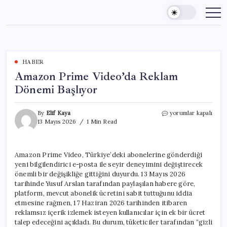
Skip
to
content
HABER
Amazon Prime Video’da Reklam
Dönemi Başlıyor
Amazon
By
Elif Kaya
yorumlar kapalı
Prime
13 Mayıs 2026
1 Min Read
Video’da
Reklam
Dönemi
Amazon Prime Video, Türkiye’deki abonelerine gönderdiği
Başlıyor
yeni bilgilendirici e-posta ile seyir deneyimini değiştirecek
için
önemli bir değişikliğe gittiğini duyurdu. 13 Mayıs 2026
tarihinde Yusuf Arslan tarafından paylaşılan habere göre,
platform, mevcut abonelik ücretini sabit tuttuğunu iddia
etmesine rağmen, 17 Haziran 2026 tarihinden itibaren
reklamsız içerik izlemek isteyen kullanıcılar için ek bir ücret
talep edeceğini açıkladı. Bu durum, tüketiciler tarafından “gizli