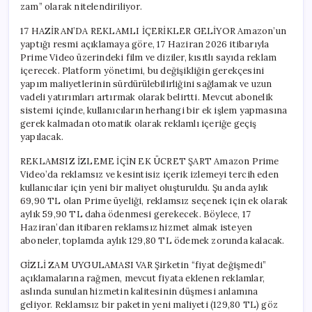
zam” olarak nitelendiriliyor.
17 HAZİRAN’DA REKLAMLI İÇERİKLER GELİYOR Amazon’un
yaptığı resmi açıklamaya göre, 17 Haziran 2026 itibarıyla
Prime Video üzerindeki film ve diziler, kısıtlı sayıda reklam
içerecek. Platform yönetimi, bu değişikliğin gerekçesini
yapım maliyetlerinin sürdürülebilirliğini sağlamak ve uzun
vadeli yatırımları artırmak olarak belirtti. Mevcut abonelik
sistemi içinde, kullanıcıların herhangi bir ek işlem yapmasına
gerek kalmadan otomatik olarak reklamlı içeriğe geçiş
yapılacak.
REKLAMSIZ İZLEME İÇİN EK ÜCRET ŞART Amazon Prime
Video’da reklamsız ve kesintisiz içerik izlemeyi tercih eden
kullanıcılar için yeni bir maliyet oluşturuldu. Şu anda aylık
69,90 TL olan Prime üyeliği, reklamsız seçenek için ek olarak
aylık 59,90 TL daha ödenmesi gerekecek. Böylece, 17
Haziran’dan itibaren reklamsız hizmet almak isteyen
aboneler, toplamda aylık 129,80 TL ödemek zorunda kalacak.
GİZLİ ZAM UYGULAMASI VAR Şirketin “fiyat değişmedi”
açıklamalarına rağmen, mevcut fiyata eklenen reklamlar,
aslında sunulan hizmetin kalitesinin düşmesi anlamına
geliyor. Reklamsız bir paketin yeni maliyeti (129,80 TL) göz