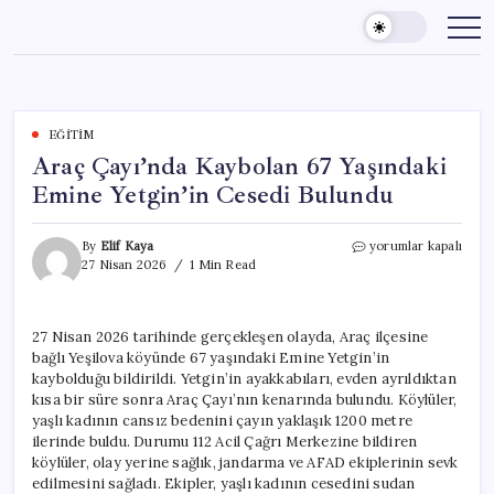
Skip
to
content
EĞITIM
Araç Çayı’nda Kaybolan 67 Yaşındaki
Emine Yetgin’in Cesedi Bulundu
Araç
By
Elif Kaya
yorumlar kapalı
Çayı’nda
27 Nisan 2026
1 Min Read
Kaybolan
67
Yaşındaki
27 Nisan 2026 tarihinde gerçekleşen olayda, Araç ilçesine
Emine
bağlı Yeşilova köyünde 67 yaşındaki Emine Yetgin’in
Yetgin’in
Cesedi
kaybolduğu bildirildi. Yetgin’in ayakkabıları, evden ayrıldıktan
Bulundu
kısa bir süre sonra Araç Çayı’nın kenarında bulundu. Köylüler,
için
yaşlı kadının cansız bedenini çayın yaklaşık 1200 metre
ilerinde buldu. Durumu 112 Acil Çağrı Merkezine bildiren
köylüler, olay yerine sağlık, jandarma ve AFAD ekiplerinin sevk
edilmesini sağladı. Ekipler, yaşlı kadının cesedini sudan