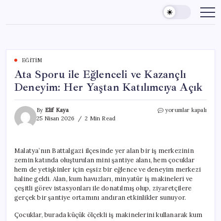
Skip
to
content
EĞITIM
Ata Sporu ile Eğlenceli ve Kazançlı
Deneyim: Her Yaştan Katılımcıya Açık
Ata
By
Elif Kaya
yorumlar kapalı
Sporu
25 Nisan 2026
2 Min Read
ile
Eğlenceli
ve
Malatya’nın Battalgazi ilçesinde yer alan bir iş merkezinin
Kazançlı
zemin katında oluşturulan mini şantiye alanı, hem çocuklar
Deneyim:
Her
hem de yetişkinler için eşsiz bir eğlence ve deneyim merkezi
Yaştan
haline geldi. Alan, kum havuzları, minyatür iş makineleri ve
Katılımcıya
çeşitli görev istasyonları ile donatılmış olup, ziyaretçilere
Açık
gerçek bir şantiye ortamını andıran etkinlikler sunuyor.
için
Çocuklar, burada küçük ölçekli iş makinelerini kullanarak kum