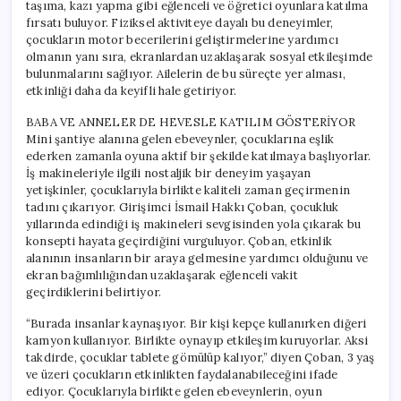
taşıma, kazı yapma gibi eğlenceli ve öğretici oyunlara katılma
fırsatı buluyor. Fiziksel aktiviteye dayalı bu deneyimler,
çocukların motor becerilerini geliştirmelerine yardımcı
olmanın yanı sıra, ekranlardan uzaklaşarak sosyal etkileşimde
bulunmalarını sağlıyor. Ailelerin de bu süreçte yer alması,
etkinliği daha da keyifli hale getiriyor.
BABA VE ANNELER DE HEVESLE KATILIM GÖSTERİYOR
Mini şantiye alanına gelen ebeveynler, çocuklarına eşlik
ederken zamanla oyuna aktif bir şekilde katılmaya başlıyorlar.
İş makineleriyle ilgili nostaljik bir deneyim yaşayan
yetişkinler, çocuklarıyla birlikte kaliteli zaman geçirmenin
tadını çıkarıyor. Girişimci İsmail Hakkı Çoban, çocukluk
yıllarında edindiği iş makineleri sevgisinden yola çıkarak bu
konsepti hayata geçirdiğini vurguluyor. Çoban, etkinlik
alanının insanların bir araya gelmesine yardımcı olduğunu ve
ekran bağımlılığından uzaklaşarak eğlenceli vakit
geçirdiklerini belirtiyor.
“Burada insanlar kaynaşıyor. Bir kişi kepçe kullanırken diğeri
kamyon kullanıyor. Birlikte oynayıp etkileşim kuruyorlar. Aksi
takdirde, çocuklar tablete gömülüp kalıyor,” diyen Çoban, 3 yaş
ve üzeri çocukların etkinlikten faydalanabileceğini ifade
ediyor. Çocuklarıyla birlikte gelen ebeveynlerin, oyun