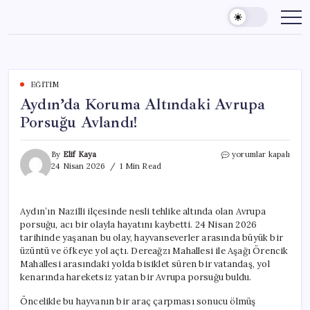
Skip
to
content
EĞITIM
Aydın’da Koruma Altındaki Avrupa
Porsuğu Avlandı!
Aydın’da
By
Elif Kaya
yorumlar kapalı
Koruma
24 Nisan 2026
1 Min Read
Altındaki
Avrupa
Porsuğu
Aydın’ın Nazilli ilçesinde nesli tehlike altında olan Avrupa
Avlandı!
porsuğu, acı bir olayla hayatını kaybetti. 24 Nisan 2026
için
tarihinde yaşanan bu olay, hayvanseverler arasında büyük bir
üzüntü ve öfkeye yol açtı. Dereağzı Mahallesi ile Aşağı Örencik
Mahallesi arasındaki yolda bisiklet süren bir vatandaş, yol
kenarında hareketsiz yatan bir Avrupa porsuğu buldu.
Öncelikle bu hayvanın bir araç çarpması sonucu ölmüş