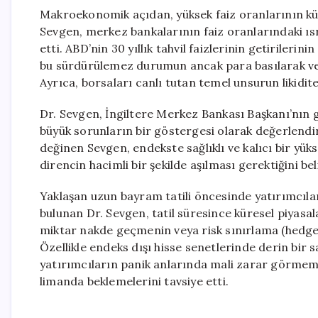
Makroekonomik açıdan, yüksek faiz oranlarının kü
Sevgen, merkez bankalarının faiz oranlarındaki ısrar
etti. ABD’nin 30 yıllık tahvil faizlerinin getirileri
bu sürdürülemez durumun ancak para basılarak veya 
Ayrıca, borsaları canlı tutan temel unsurun likidit
Dr. Sevgen, İngiltere Merkez Bankası Başkanı’nın g
büyük sorunların bir göstergesi olarak değerlendird
değinen Sevgen, endekste sağlıklı ve kalıcı bir yüks
direncin hacimli bir şekilde aşılması gerektiğini beli
Yaklaşan uzun bayram tatili öncesinde yatırımcıla
bulunan Dr. Sevgen, tatil süresince küresel piyas
miktar nakde geçmenin veya risk sınırlama (hedge) 
Özellikle endeks dışı hisse senetlerinde derin bir s
yatırımcıların panik anlarında mali zarar görmemel
limanda beklemelerini tavsiye etti.