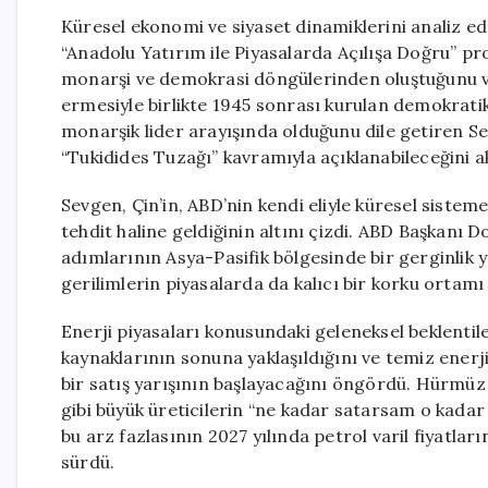
Küresel ekonomi ve siyaset dinamiklerini analiz 
“Anadolu Yatırım ile Piyasalarda Açılışa Doğru” p
monarşi ve demokrasi döngülerinden oluştuğunu vu
ermesiyle birlikte 1945 sonrası kurulan demokratik
monarşik lider arayışında olduğunu dile getiren 
“Tukidides Tuzağı” kavramıyla açıklanabileceğini a
Sevgen, Çin’in, ABD’nin kendi eliyle küresel sistem
tehdit haline geldiğinin altını çizdi. ABD Başkanı
adımlarının Asya-Pasifik bölgesinde bir gerginlik 
gerilimlerin piyasalarda da kalıcı bir korku ortamı
Enerji piyasaları konusundaki geleneksel beklentile
kaynaklarının sonuna yaklaşıldığını ve temiz enerji
bir satış yarışının başlayacağını öngördü. Hürmüz 
gibi büyük üreticilerin “ne kadar satarsam o kadar
bu arz fazlasının 2027 yılında petrol varil fiyatla
sürdü.