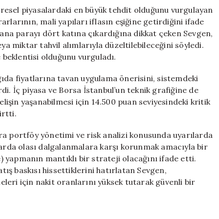
resel piyasalardaki en büyük tehdit olduğunu vurgulayan
larının, mali yapıları iflasın eşiğine getirdiğini ifade
nin ana parayı dört katına çıkardığına dikkat çeken Sevgen,
miktar tahvil alımlarıyla düzeltilebileceğini söyledi.
e beklentisi olduğunu vurguladı.
ıda fiyatlarına tavan uygulama önerisini, sistemdeki
i. İç piyasa ve Borsa İstanbul’un teknik grafiğine de
elişin yaşanabilmesi için 14.500 puan seviyesindeki kritik
rtti.
ra portföy yönetimi ve risk analizi konusunda uyarılarda
alarda olası dalgalanmalara karşı korunmak amacıyla bir
yapmanın mantıklı bir strateji olacağını ifade etti.
atış baskısı hissettiklerini hatırlatan Sevgen,
eri için nakit oranlarını yüksek tutarak güvenli bir