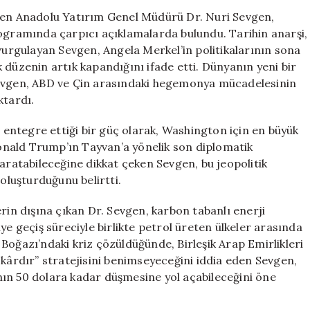
Fiyatlar
eden Anadolu Yatırım Genel Müdürü Dr. Nuri Sevgen,
Dramatik
rogramında çarpıcı açıklamalarda bulundu. Tarihin anarşi,
Şekilde
rgulayan Sevgen, Angela Merkel’in politikalarının sona
Düşecek
 düzenin artık kapandığını ifade etti. Dünyanın yeni bir
için
Sevgen, ABD ve Çin arasındaki hegemonya mücadelesinin
ktardı.
e entegre ettiği bir güç olarak, Washington için en büyük
 Donald Trump’ın Tayvan’a yönelik son diplomatik
yaratabileceğine dikkat çeken Sevgen, bu jeopolitik
 oluşturduğunu belirtti.
rin dışına çıkan Dr. Sevgen, karbon tabanlı enerji
ye geçiş süreciyle birlikte petrol üreten ülkeler arasında
Boğazı’ndaki kriz çözüldüğünde, Birleşik Arap Emirlikleri
 kârdır” stratejisini benimseyeceğini iddia eden Sevgen,
rının 50 dolara kadar düşmesine yol açabileceğini öne