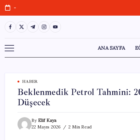
Skip
-
to
content
https://www.facebook.com/
https://twitter.com/
https://t.me/
https://www.instagram.com/
https://youtube.com/
ANA SAYFA
E
HABER
Beklenmedik Petrol Tahmini: 20
Düşecek
By
Elif Kaya
22 Mayıs 2026
2 Min Read