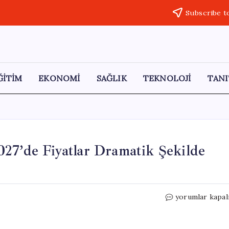
Subscribe t
ĞİTİM
EKONOMİ
SAĞLIK
TEKNOLOJİ
TANI
27’de Fiyatlar Dramatik Şekilde
Beklenmedik
yorumlar kapal
Petrol
Tahmini:
2027’de