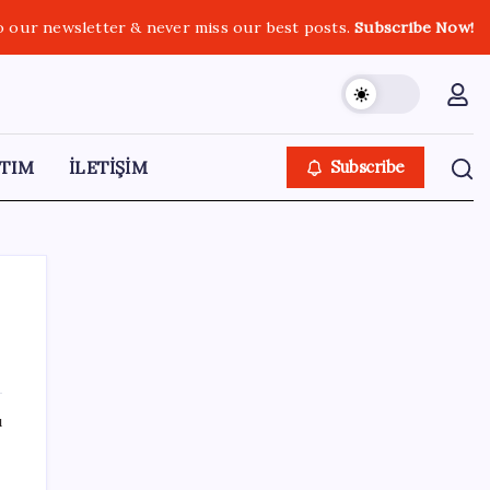
o our newsletter & never miss our best posts.
Subscribe Now!
TIM
İLETİŞİM
Subscribe
SON YAZILAR
ı
Fed Başkanı’ndan piyasaları sarsacak mesaj:
Enflasyon artarsa faiz artırımı yeniden