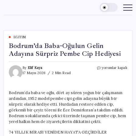
Skip
to
content
EĞITIM
Bodrum’da Baba-Oğulun Gelin
Adayına Sürpriz Pembe Cip Hediyesi
Bodrum’da
By
Elif Kaya
yorumlar kapalı
Baba-
17 Mayıs 2026
2 Min Read
Oğulun
Gelin
Adayına
Bodrum’da baba ve oğlu, dört ay süren yoğun bir çalışmanın
Sürpriz
ardından, 1952 model pembe cipi gelin adayına büyük bir
Pembe
Cip
sürpriz olarak hediye etti. Hurdadan restore edilen cip,
Hediyesi
görkemli bir çeyiz töreni ile Ece Demirkıran’a takdim edildi.
için
Bodrum sokaklarında çekici üzerinde taşınan pembe cip, hem
yerel halkın hem de ziyaretçilerin dikkatini çekti.
74 YILLIK MİRASI YENİDEN HAYATA GEÇİRDİLER