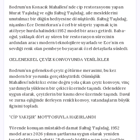
Bodrum’un Konacık Mahallesi’nde cip restorasyonu yapan
Murat Taşlıdağ ve oğlu Saltuğ Taşlıdağ, aile mesleklerini
unutulmaz bir düğün hediyesine dönüştürdü. Saltuğ Taşlıdağ,
nişanlısı Ece Demirkıran’a özel bir sürpriz yapmak için
atölyeye hurda halindeki 1952 model bir aracı getirdi. Baba-
oğul, yaklaşık dört ay süren bir restorasyon sürecinin
ardından aracı modern teknolojilere uyarladı ve Ece’nin en
sevdiği renk olan pembeye boyayarak özel detaylarla süsledi.
GELENEKSEL ÇEYİZ KONVOYUNDA YENİLİKLER
Bodrum’un geleneksel çeyiz götürme merasimi, bu kez
modern bir yorumla gerçekleştirildi. Gümüşlük
Mahallesi’ndeki kız evine doğru yola çıkan çeyiz konvoyu, vinç
yardımıyla yüklenen bir çekici üzerinde taşındı. Geleneklere
uygun olarak, çeyizlerin bir kısmı deve üzerinde taşındı. Davul
ve zurna eşliğinde ilerleyen renkli konvoy, vatandaşların büyük
ilgisini topladı.
“CİP YAKIŞIR” MOTTOSUYLA HAZIRLANDI
Törende konuşan müstakbel damat Saltuğ Taşlıdağ, 1952
model aracı 2026 yılının şartlarına uygun olarak yeniden
tasarladıklarını belirtti. “Babamla birlikte eşim için özel bir