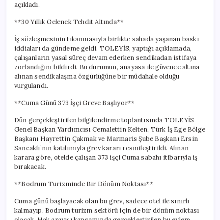
açıkladı.
**30 Yıllık Gelenek Tehdit Altında**
İş sözleşmesinin tıkanmasıyla birlikte sahada yaşanan baskı
iddiaları da gündeme geldi. TOLEYİS, yaptığı açıklamada,
çalışanların yasal süreç devam ederken sendikadan istifaya
zorlandığını bildirdi. Bu durumun, anayasa ile güvence altına
alınan sendikalaşma özgürlüğüne bir müdahale olduğu
vurgulandı.
**Cuma Günü 373 İşçi Greve Başlıyor**
Dün gerçekleştirilen bilgilendirme toplantısında TOLEYİS
Genel Başkan Yardımcısı Cemalettin Kelten, Türk İş Ege Bölge
Başkanı Hayrettin Çakmak ve Marmaris Şube Başkanı Ersin
Sancaklı’nın katılımıyla grev kararı resmileştirildi. Alınan
karara göre, otelde çalışan 373 işçi Cuma sabahı itibarıyla iş
bırakacak.
**Bodrum Turizminde Bir Dönüm Noktası**
Cuma günü başlayacak olan bu grev, sadece otel ile sınırlı
kalmayıp, Bodrum turizm sektörü için de bir dönüm noktası
olacak. Hak arayışı kapsamında gerçekleştirilen bu eylem,