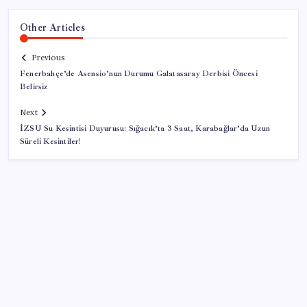
Other Articles
Previous
Fenerbahçe’de Asensio’nun Durumu Galatasaray Derbisi Öncesi
Belirsiz
Next
İZSU Su Kesintisi Duyurusu: Sığacık’ta 3 Saat, Karabağlar’da Uzun
Süreli Kesintiler!
SON YAZILAR