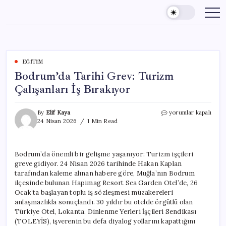
Skip
to
content
EĞITIM
Bodrum’da Tarihi Grev: Turizm
Çalışanları İş Bırakıyor
Bodrum’da
By
Elif Kaya
yorumlar kapalı
Tarihi
24 Nisan 2026
1 Min Read
Grev:
Turizm
Çalışanları
Bodrum’da önemli bir gelişme yaşanıyor: Turizm işçileri
İş
greve gidiyor. 24 Nisan 2026 tarihinde Hakan Kaplan
Bırakıyor
için
tarafından kaleme alınan habere göre, Muğla’nın Bodrum
ilçesinde bulunan Hapimag Resort Sea Garden Otel’de, 26
Ocak’ta başlayan toplu iş sözleşmesi müzakereleri
anlaşmazlıkla sonuçlandı. 30 yıldır bu otelde örgütlü olan
Türkiye Otel, Lokanta, Dinlenme Yerleri İşçileri Sendikası
(TOLEYİS), işverenin bu defa diyalog yollarını kapattığını