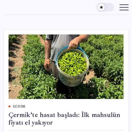
Skip
to
content
EĞITIM
Çermik’te hasat başladı: İlk mahsulün
fiyatı el yakıyor