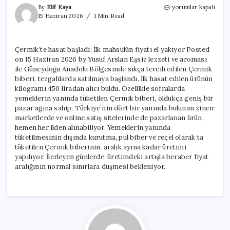
Çermik’te
By
Elif Kaya
yorumlar kapalı
hasat
15 Haziran 2026
1 Min Read
başladı:
İlk
mahsulün
Çermik’te hasat başladı: İlk mahsulün fiyatı el yakıyor Posted
fiyatı
on 15 Haziran 2026 by Yusuf Arslan Eşsiz lezzeti ve aroması
el
yakıyor
ile Güneydoğu Anadolu Bölgesinde sıkça tercih edilen Çermik
için
biberi, tezgahlarda satılmaya başlandı. İlk hasat edilen ürünün
kilogramı 450 liradan alıcı buldu. Özellikle sofralarda
yemeklerin yanında tüketilen Çermik biberi, oldukça geniş bir
pazar ağına sahip. Türkiye’nin dört bir yanında bulunan zincir
marketlerde ve online satış sitelerinde de pazarlanan ürün,
hemen her ilden alınabiliyor. Yemeklerin yanında
tüketilmesinin dışında kurutma, pul biber ve reçel olarak ta
tüketilen Çermik biberinin, aralık ayına kadar üretimi
yapılıyor. İlerleyen günlerde, üretimdeki artışla beraber fiyat
aralığının normal sınırlara düşmesi bekleniyor.