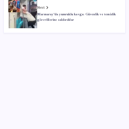
Next
Marmaray’da yumruklu kavga: Güvenlik ve temizlik
görevlilerine saldırdılar
SON YAZILAR
ASELSAN, Avrupa’nın En Büyük Hava Savunma Tesisi
Oğulbey’i Geliştiriyor
Fed Başkanı’ndan piyasaları sarsacak mesaj:
Enflasyon artarsa faiz artırımı yeniden masaya