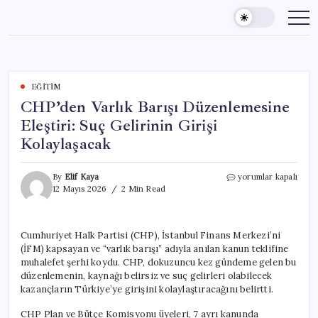
Skip
to
content
EĞITIM
CHP’den Varlık Barışı Düzenlemesine
Eleştiri: Suç Gelirinin Girişi
Kolaylaşacak
CHP’den
By
Elif Kaya
yorumlar kapalı
Varlık
12 Mayıs 2026
2 Min Read
Barışı
Düzenlemesine
Eleştiri:
Cumhuriyet Halk Partisi (CHP), İstanbul Finans Merkezi’ni
Suç
(İFM) kapsayan ve “varlık barışı” adıyla anılan kanun teklifine
Gelirinin
Girişi
muhalefet şerhi koydu. CHP, dokuzuncu kez gündeme gelen bu
Kolaylaşacak
düzenlemenin, kaynağı belirsiz ve suç gelirleri olabilecek
için
kazançların Türkiye’ye girişini kolaylaştıracağını belirtti.
CHP Plan ve Bütçe Komisyonu üyeleri, 7 ayrı kanunda