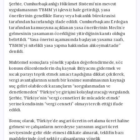
Şerhte, Cumhurbaşkanlığı Hükümet Sistemi’nin mevcut
uygulamasının TBMM’yi işlevsiz hale getirdiği, yasa
önerilerinin genellikle Saray veya bakanlık bürokrasisi
tarafından hazırlandığı ifade edildi. Cumhurbaşkanı Erdoğan
tarafından kamuoyuna açıklanan yasa önerilerinin Meclis’e
gelmesinin yasamanın özerkliğini yitirdiğinin kanıtı olduğu
belirtildi. “Yasa önerisi aşamasında başlayan yasama zaafı,
TBMM’yi nitelikli yasa yapma hakkından alıkoymaktadır”
denildi.
Muhtemel sonuçlara yönelik yapılan değerlendirmede, söz
konusu düzenlemelerin dış kaynak ihtiyacını gidermek ve
sıcak parayı teşvik etmek amacı taşıdığına dikkat çekilerek,
vergi avantajlarının sınırlı bir kesime sunulmasının kaynağı
suç geliri olabilecek kazançların “sorgulanmadan ve
denetlemeden” Türkiye’ye girişini kolaylaştıracağı vurgulandı.
Şerhte, Türkiye’nin “vergi cennetleri ile mücadele etmek”
yerine kendisinin “vergi cenneti” olmayı tercih ettiği ifade
edildi.
Sonuç olarak, Türkiye’de asgari ücretin ortalama ücret haline
gelmesi ve çalışanların neredeyse yarısının asgari ücret
seviyesinde gelir elde etmesi dikkate alınarak, teklifin bazı
maddelerinde özel sektör çalışanlarına yönelik