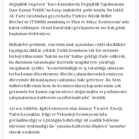
değişiklik öngören “Bazı Kanunlarda Değişiklik Yapılmasına
Dair Kanun Teklifi”ne karşı muhalefet şerhi sundu. Bu teklif,
AK Parti tarafından geçen hafta Türkiye Büyük Millet
Meclisi’ne (TBMM) sunulmuş ve Plan ve Bütçe Komisyonu’nda
kabul edilmiştir. Genel Kurul’daki görüşmelerin ise Salı günü
başlaması bekleniyor.
Muhalefet şerhinde, önerinin usul açısından ciddi eksiklikler
taşıdığına dikkat çekildi. Farklı konuların tek bir metinde
birleştirilmesinin “hakim norm” haline geldiği ifade edilerek,
bu durumun vatandaşlar üzerinde mağduriyet yarattığı
vurgulandı. Şerhte, “Konu bütünlüğü ve iç tutarlılığı olmayan
torba kanun düzenlemesi, Meclis çalışmalarında komisyon
düzeyinde ihtisaslaşmayı anlamsız hale getiriyor. Bu, hem
milletvekillerinin hem de komisyonların kapasitesinin çok
gerisinde bir kanun yapım süreci doğurmakta ve parlamento
çalışmalarının kalitesini zayıflatmaktadır” denildi.
Ayrıca, teklifin, ilgili komisyon olan Sanayi, Ticaret, Enerji,
Tabii Kaynaklar, Bilgi ve Teknoloji Komisyonu’nda
görüşülmediği ve İçtüzüğün belirlediği 48 saatlik bekleme
süresine uyulmadığı da “yasama kalitesini düşüren” unsurlar
olarak sıralandı.