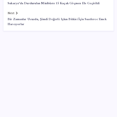
Sakarya’da Durdurulan Minibüste 15 Kaçak Göçmen Ele Geçirildi
Next
Bir Zamanlar Ucuzdu, Şimdi Değerli: Işkın Bitkisi İçin Saatlerce Emek
Harcıyorlar
SON YAZILAR
ABD’de gümrük vergisi krizi yargıya taşındı: 25
eyaletten Trump yönetimine dev dava
Sıfır Çerçeve Dönemi Başlıyor: TECNO’nun Yeni
Konsepti Tanıtıldı