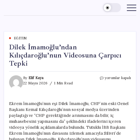
Skip
to
content
EĞITIM
Dilek İmamoğlu’ndan
Kılıçdaroğlu’nun Videosuna Çarpıcı
Tepki
Dilek
By
Elif Kaya
yorumlar kapalı
İmamoğlu’ndan
22 Mayıs 2026
1 Min Read
Kılıçdaroğlu’nun
Videosuna
Çarpıcı
Ekrem İmamoğlu’nun eşi Dilek İmamoğlu, CHP’nin eski Genel
Tepki
Başkanı Kemal Kılıçdaroğlu’nun sosyal medya üzerinden
için
paylaştığı ve “CHP gerektiğinde arınmasını da bilir, iç
muhasebesini yapmasını da” şeklindeki ifadelerini içeren
videoya yönelik açıklamalarda bulundu. Tutuklu İBB Başkanı
Ekrem İmamoğlu’nun davasını izlemek amacıyla Silivri’de
bulunan Dilek İmamoğlu, Kılıçdaroğlu’nun videosunu