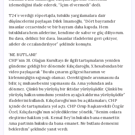
izlemediğini ifade ederek, “İçim el vermedi” dedi.
T24’e verdiği röportajda, tutuklu yargılamalara dair
düşüncelerini paylaşan Dilek İmamoğlu, “Dört bayramdır
insanlar cezaevinde ve bir bayram daha kapıda. Hem
tutuklulara hem ailelerine, kendime de sabır ve güç diliyorum.
Bu dava, delilsiz bir dava. İnsanlar ifadelerini geri çekiyor,
aileler de cezalandırılıyor” şeklinde konuştu.
‘NE BUTLANI!’
CHP’nin 38. Olağan Kurultayı ile ilgili tartışmaların yeniden
gündeme geldiği bir dönemde Kılıçdaroğlu, X hesabından bir
video paylaşarak “Bu ulu çınarın gölgesi haramın ve
kirlenmişliğin sığınağı olamaz. Gerektiğinde arınmasını da
bilir, iç muhasebesini yapmasını da. Ama yolundan asla
dönmez. Çünkü bu yürüyüş bir iktidar yürüyüşüdür. Çünkü bu
yürüyüş halkın umudunu yeniden ayağa kaldırma yürüyüşüdür”
ifadelerini kullandı. Kılıçdaroğlu’nun bu açıklamaları, CHP
içinde de tartışmalara yol açtı. CHP Grup Başkanvekili Özgür
Özel, Kılıçdaroğlu’nun söylediklerine yönelik, “Benim onlara
eleştirme hakkım yok. Kemal Bey’in hukuku bana emanettir.
Ama partinin hukuku da bana emanet. Ne butlanı demesini
beklerdim” şeklinde yanıt verdi.