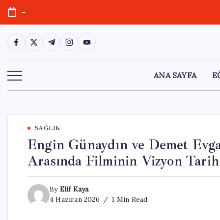
Skip
-
to
content
https://www.facebook.com/
https://twitter.com/
https://t.me/
https://www.instagram.com/
https://youtube.com/
ANA SAYFA
E
SAĞLIK
Engin Günaydın ve Demet Evgar’
Arasında Filminin Vizyon Tarih
By
Elif Kaya
4 Haziran 2026
1 Min Read