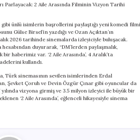
Evgar’ın
Yıldızları
Parlayacak:
bi ünlü isimlerin başrollerini paylaştığı yeni komedi film
2
yosunu Gülse Birsel’in yazdığı ve Ozan Açıktan’ın
Aile
alık 2026 tarihinde sinemalarda izleyiciyle buluşacak.
Arasında
Filminin
ya hesabından duyurarak, “DM’lerden paylaşmalık,
Vizyon
ir haberimiz var. ‘2 Aile Arasında’, 4 Aralık’ta
Tarihi
adelerini kullandı.
Açıklandı
için
, Türk sinemasının sevilen isimlerinden Erdal
an, Şevket Çoruh ve Devin Özgür Çınar gibi oyuncular da
7 yılında vizyona girmiş ve 3.5 milyon izleyici ile büyük bir
eklenen ‘2 Aile Arasında’, eğlenceli hikayesiyle sinema