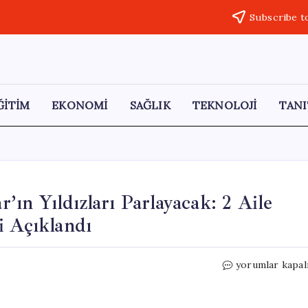
Subscribe t
ĞİTİM
EKONOMİ
SAĞLIK
TEKNOLOJİ
TANI
ın Yıldızları Parlayacak: 2 Aile
i Açıklandı
Engin
yorumlar kapal
Günaydın
ve
Demet