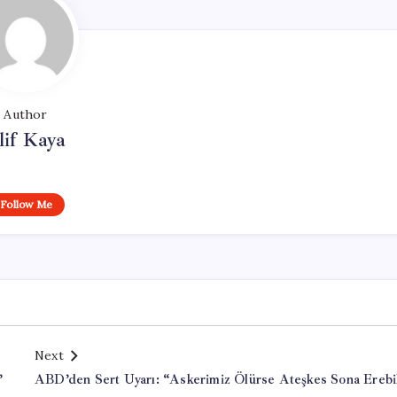
Author
lif Kaya
Follow Me
Next
”
ABD’den Sert Uyarı: “Askerimiz Ölürse Ateşkes Sona Erebil