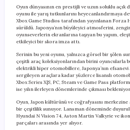
Oyun dünyasının en prestijli ve uzun soluklu açık d
oyunu ile yarış tutkunlarını heyecanlandırmaya de
Xbox Game Studios tarafından yayınlanan Forza Ho
sürüldü. Japonya’nın büyüleyici atmosferini, zeng
oyunseverlerin ekranlarına taşıyan bu yapım, eleş
etkileyici bir skora imza attı.
Serinin bu yeni oyunu, yalnızca görsel bir şölen s
çeşitli araç koleksiyonlarından birini oyuncularla
elektrikli hiper otomobillere, Japonya’nın efsane
sergileyen araçlara kadar yüzlerce lisanslı otomob
Xbox Series X|S, PC, Steam ve Game Pass platform
ise yılın ilerleyen dönemlerinde çıkması bekleniyor
Oyun, Japon kültürünü ve coğrafyasını merkezine al
bir çeşitlilik sunuyor. Lansman döneminde duyurul
Hyundai N Vision 74, Aston Martin Valkyrie ve ikon
parçaları arasında yer alıyor.