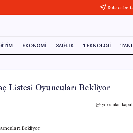
Subscribe t
ĞİTİM
EKONOMİ
SAĞLIK
TEKNOLOJİ
TANI
ç Listesi Oyuncuları Bekliyor
Forza
yorumlar kapal
Horizon
6’nın
Zengin
Araç