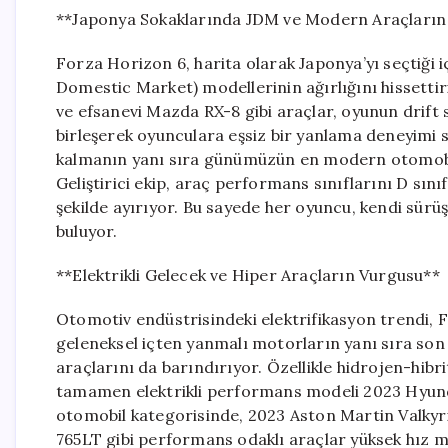
**Japonya Sokaklarında JDM ve Modern Araçların 
Forza Horizon 6, harita olarak Japonya’yı seçtiği i
Domestic Market) modellerinin ağırlığını hissetti
ve efsanevi Mazda RX-8 gibi araçlar, oyunun drift 
birleşerek oyunculara eşsiz bir yanlama deneyimi 
kalmanın yanı sıra günümüzün en modern otomobil 
Geliştirici ekip, araç performans sınıflarını D sını
şekilde ayırıyor. Bu sayede her oyuncu, kendi sürü
buluyor.
**Elektrikli Gelecek ve Hiper Araçların Vurgusu**
Otomotiv endüstrisindeki elektrifikasyon trendi, F
geleneksel içten yanmalı motorların yanı sıra son 
araçlarını da barındırıyor. Özellikle hidrojen-hib
tamamen elektrikli performans modeli 2023 Hyundai
otomobil kategorisinde, 2023 Aston Martin Valkyr
765LT gibi performans odaklı araçlar yüksek hız me