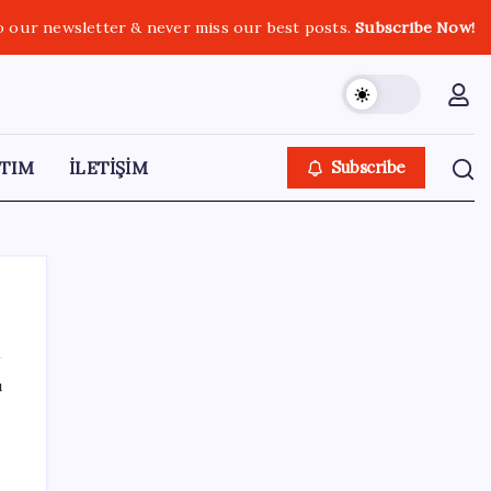
o our newsletter & never miss our best posts.
Subscribe Now!
TIM
İLETİŞİM
Subscribe
ı
SON YAZILAR
ABD’de gümrük vergisi krizi yargıya taşındı:
25 eyaletten Trump yönetimine dev dava