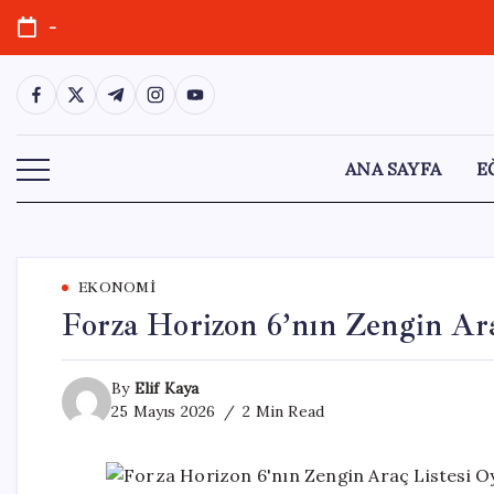
Skip
-
to
content
https://www.facebook.com/
https://twitter.com/
https://t.me/
https://www.instagram.com/
https://youtube.com/
ANA SAYFA
E
EKONOMI
Forza Horizon 6’nın Zengin Ara
By
Elif Kaya
25 Mayıs 2026
2 Min Read