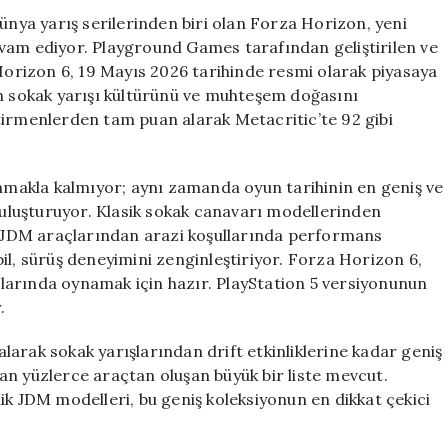
Listesi
ünya yarış serilerinden biri olan Forza Horizon, yeni
Oyuncuları
vam ediyor. Playground Games tarafından geliştirilen ve
Bekliyor
rizon 6, 19 Mayıs 2026 tarihinde resmi olarak piyasaya
için
in sokak yarışı kültürünü ve muhteşem doğasını
tirmenlerden tam puan alarak Metacritic’te 92 gibi
unmakla kalmıyor; aynı zamanda oyun tarihinin en geniş ve
 buluşturuyor. Klasik sokak canavarı modellerinden
vi JDM araçlarından arazi koşullarında performans
il, sürüş deneyimini zenginleştiriyor. Forza Horizon 6,
larında oynamak için hazır. PlayStation 5 versiyonunun
.
arak sokak yarışlarından drift etkinliklerine kadar geniş
an yüzlerce araçtan oluşan büyük bir liste mevcut.
ik JDM modelleri, bu geniş koleksiyonun en dikkat çekici