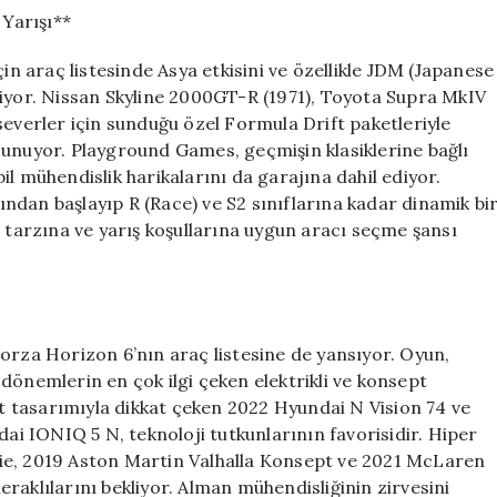
Yarışı**
çin araç listesinde Asya etkisini ve özellikle JDM (Japanese
riyor. Nissan Skyline 2000GT-R (1971), Toyota Supra MkIV
severler için sunduğu özel Formula Drift paketleriyle
sunuyor. Playground Games, geçmişin klasiklerine bağlı
mühendislik harikalarını da garajına dahil ediyor.
fından başlayıp R (Race) ve S2 sınıflarına kadar dinamik bi
ş tarzına ve yarış koşullarına uygun aracı seçme şansı
orza Horizon 6’nın araç listesine de yansıyor. Oyun,
dönemlerin en çok ilgi çeken elektrikli ve konsept
rit tasarımıyla dikkat çeken 2022 Hyundai N Vision 74 ve
 IONIQ 5 N, teknoloji tutkunlarının favorisidir. Hiper
ie, 2019 Aston Martin Valhalla Konsept ve 2021 McLaren
raklılarını bekliyor. Alman mühendisliğinin zirvesini