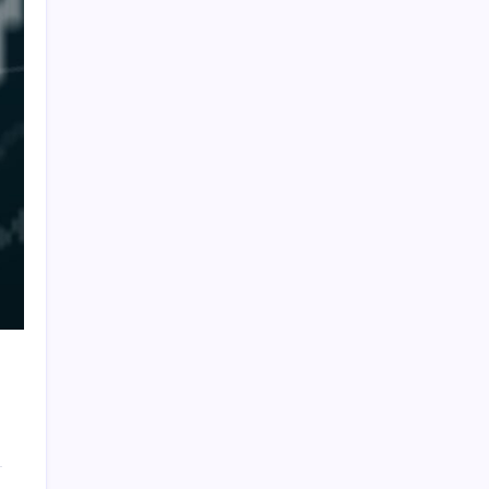
Sıfır Çerçeve Dönemi Başlıyor: TECNO’nun
Yeni Konsepti Tanıtıldı
CHP’deki ‘figüran skandalı’ soruşturması:
Fatih Altaylı ifade verdi
Saat verildi: Kılıçdaroğlu açıklama yapacak
iPhone 17 Pro Max’de GTA 5 Çalıştırdılar:
Performans Nasıl?
Aydın Çine’de orman yangını: Araçlar kül
oldu, tarım alanları zarar gördü
İran Dışişleri Bakanlığı: İran’ın Mısır’a
yönelik İHA saldırısıyla bir ilgisi bulunmuyor
Yavuzyılmaz ‘AKP’nin diplomatik başarı’sını
belgeleriyle açıkladı: ‘229 milyon dolar
Jersey Adası’nda buharlaştı!’
Alevler Hollywood yıldızının evine yaklaştı:
George Clooney için tahliye alarmı