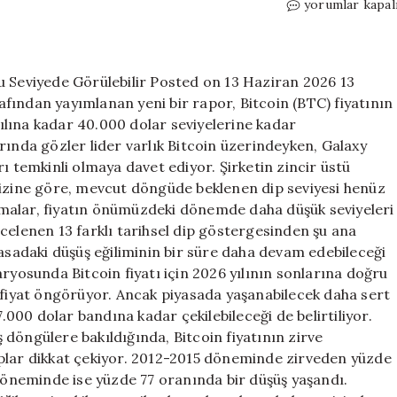
Galaxy
yorumlar kapal
Research’ten
Bitcoin
Uyarısı:
Gerçek
u Seviyede Görülebilir Posted on 13 Haziran 2026 13
Dip
fından yayımlanan yeni bir rapor, Bitcoin (BTC) fiyatının
Bu
lına kadar 40.000 dolar seviyelerine kadar
Seviyede
rında gözler lider varlık Bitcoin üzerindeyken, Galaxy
Görülebilir
ı temkinli olmaya davet ediyor. Şirketin zincir üstü
için
lizine göre, mevcut döngüde beklenen dip seviyesi henüz
tırmalar, fiyatın önümüzdeki dönemde daha düşük seviyeleri
celenen 13 farklı tarihsel dip göstergesinden şu ana
yasadaki düşüş eğiliminin bir süre daha devam edebileceği
ryosunda Bitcoin fiyatı için 2026 yılının sonlarına doğru
n fiyat öngörüyor. Ancak piyasada yaşanabilecek daha sert
7.000 dolar bandına kadar çekilebileceği de belirtiliyor.
döngülere bakıldığında, Bitcoin fiyatının zirve
ıplar dikkat çekiyor. 2012-2015 döneminde zirveden yüzde
öneminde ise yüzde 77 oranında bir düşüş yaşandı.