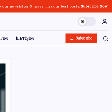
o our newsletter & never miss our best posts.
Subscribe Now!
TIM
İLETİŞİM
Subscribe
SON YAZILAR
ABD’de gümrük vergisi krizi yargıya taşındı:
25 eyaletten Trump yönetimine dev dava