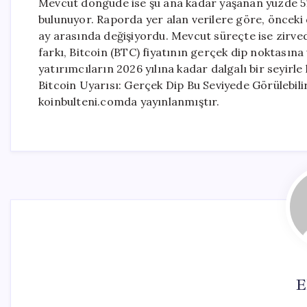
Mevcut döngüde ise şu ana kadar yaşanan yüzde 51’l
bulunuyor. Raporda yer alan verilere göre, önceki
ay arasında değişiyordu. Mevcut süreçte ise zirv
farkı, Bitcoin (BTC) fiyatının gerçek dip noktasına
yatırımcıların 2026 yılına kadar dalgalı bir seyirle
Bitcoin Uyarısı: Gerçek Dip Bu Seviyede Görülebil
koinbulteni.comda yayınlanmıştır.
E