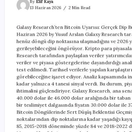
By
Elif Kaya
13 Haziran 2026
2 Min Read
Galaxy Research’ten Bitcoin Uyarısı: Gerçek Dip B
Haziran 2026 by Yusuf Arslan Galaxy Research tara
henüz döngü dip noktasına ulaşmadığını ve 2026 yı
gerileyebileceğini öngörüyor. Kripto para piyasala
Research tarafından paylaşılan veriler yatırımcılar
veriler ve piyasa göstergelerine dayandırdığı ana
test edilmedi. Tarihsel verilerle yapılan karşılaş
görebileceğine işaret ediyor. Analiz kapsamında in
kadar yalnızca 4 tanesi sinyal verdi. Bu durum, pi
ihtimalini güçlendiriyor. Galaxy Research, ana sena
40.000 dolar ile 46.000 dolar aralığında bir taba
bir teslimiyet dalgasında fiyatın 30.000 dolar ile 3
Bitcoin Döngülerinde Sert Düşüş Beklentisi Geçmiş 
noktalarından dip noktalarına kadar yaşadığı kay
85, 2015-2018 döneminde yüzde 84 ve 2018-2022 d