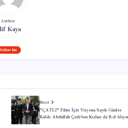
Author
lif Kaya
Follow Me
Next
“ÇATLI” Filmi İçin Vizyona Sayılı Günler
Kaldı: Abdullah Çatlı’nın Kızları da Rol Alıyo