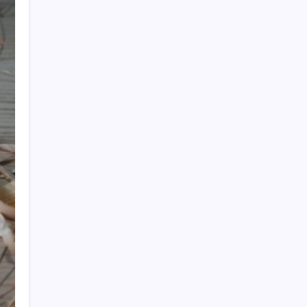
İş Bankası Genel Müdürü Hakan Aran
görevden ayrılıyor
Android 17 bazı Galaxy modelleri için veda
güncellemesi olacak
ASELSAN, Avrupa’nın En Büyük Hava
Savunma Tesisi Oğulbey’i Geliştiriyor
Fed Başkanı’ndan piyasaları sarsacak mesaj:
Enflasyon artarsa faiz artırımı yeniden
masaya gelecek
Otel doluluk oranlarında beş yılın düşük
Haziran ayı
Fiyatını gören kapış kapış alıyor: Talebe
stok yetişmiyor
Meta’nın Yapay Zeka Modeli Dışarı Sızdı:
Siber Saldırı Oldu mu?
Köprülere talip olan Fransız şirket
komşunun elektriğini döşüyor