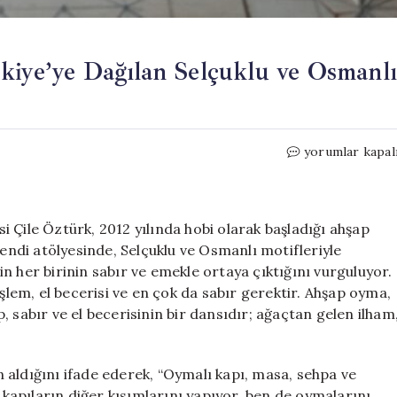
kiye’ye Dağılan Selçuklu ve Osmanlı
Hobi
yorumlar kapal
Olarak
Başladı,
Şimdi
Türkiye’ye
 Çile Öztürk, 2012 yılında hobi olarak başladığı ahşap
Dağılan
ndi atölyesinde, Selçuklu ve Osmanlı motifleriyle
Selçuklu
n her birinin sabır ve emekle ortaya çıktığını vurguluyor.
ve
işlem, el becerisi ve en çok da sabır gerektir. Ahşap oyma,
Osmanlı
ap, sabır ve el becerisinin bir dansıdır; ağaçtan gelen ilham
Temalı
Ahşap
Ürünler
 aldığını ifade ederek, “Oymalı kapı, masa, sehpa ve
için
m kapıların diğer kısımlarını yapıyor, ben de oymalarını