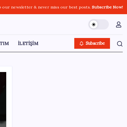
o our newsletter & never miss our best posts.
Subscribe Now!
TIM
İLETİŞİM
Subscribe
SON YAZILAR
Resmi Gazete’de bugün (08.08.2026)