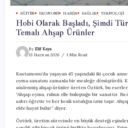
EĞITIM
EKONOMI
HABER
SAĞLIK
TEKNOLOJI
Hobi Olarak Başladı, Şimdi Tür
Temalı Ahşap Ürünler
By
Elif Kaya
13 Haziran 2026
1 Min Read
Kastamonu’da yaşayan 45 yaşındaki iki çocuk annesi
oyma sanatını zamanla bir mesleğe dönüştürdü. Ke
süslenmiş ahşap ürünler üreten Öztürk, bu eserleri
“Ahşap oyma, ruhun elle buluştuğu bir sanattır. Bu 
sabrı öğretir ve her kesik ustalığın izini taşır. Ahş
elde hayat bulur” diyor.
Öztürk, üretim sürecinde en büyük desteği eşinden
sandık gibi birçok ürünü birlikte hazırlıyoruz. Eşi