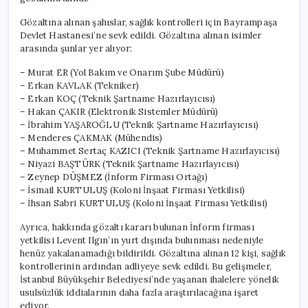
Gözaltına alınan şahıslar, sağlık kontrolleri için Bayrampaşa
Devlet Hastanesi’ne sevk edildi. Gözaltına alınan isimler
arasında şunlar yer alıyor:
– Murat ER (Yol Bakım ve Onarım Şube Müdürü)
– Erkan KAVLAK (Tekniker)
– Erkan KOÇ (Teknik Şartname Hazırlayıcısı)
– Hakan ÇAKIR (Elektronik Sistemler Müdürü)
– İbrahim YAŞAROĞLU (Teknik Şartname Hazırlayıcısı)
– Menderes ÇAKMAK (Mühendis)
– Muhammet Sertaç KAZICI (Teknik Şartname Hazırlayıcısı)
– Niyazi BAŞTÜRK (Teknik Şartname Hazırlayıcısı)
– Zeynep DÜŞMEZ (İnform Firması Ortağı)
– İsmail KURTULUŞ (Koloni İnşaat Firması Yetkilisi)
– İhsan Sabri KURTULUŞ (Koloni İnşaat Firması Yetkilisi)
Ayrıca, hakkında gözaltı kararı bulunan İnform firması
yetkilisi Levent Ilgın’ın yurt dışında bulunması nedeniyle
henüz yakalanamadığı bildirildi. Gözaltına alınan 12 kişi, sağlık
kontrollerinin ardından adliyeye sevk edildi. Bu gelişmeler,
İstanbul Büyükşehir Belediyesi’nde yaşanan ihalelere yönelik
usulsüzlük iddialarının daha fazla araştırılacağına işaret
ediyor.