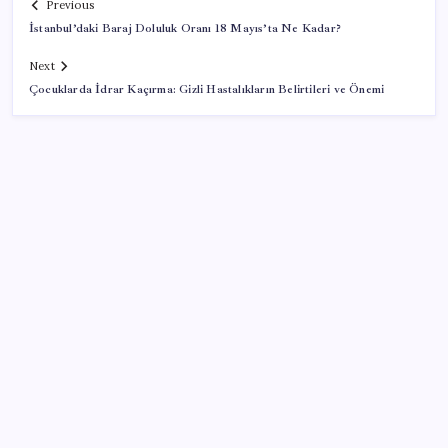
Previous
İstanbul’daki Baraj Doluluk Oranı 18 Mayıs’ta Ne Kadar?
Next
Çocuklarda İdrar Kaçırma: Gizli Hastalıkların Belirtileri ve Önemi
SON YAZILAR
ABD’de gümrük vergisi krizi yargıya taşındı: 25
eyaletten Trump yönetimine dev dava
Sıfır Çerçeve Dönemi Başlıyor: TECNO’nun Yeni
Konsepti Tanıtıldı