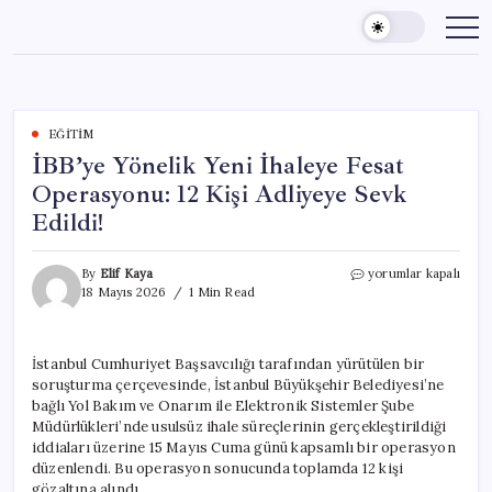
Skip
to
content
EĞITIM
İBB’ye Yönelik Yeni İhaleye Fesat
Operasyonu: 12 Kişi Adliyeye Sevk
Edildi!
İBB’ye
By
Elif Kaya
yorumlar kapalı
Yönelik
18 Mayıs 2026
1 Min Read
Yeni
İhaleye
Fesat
İstanbul Cumhuriyet Başsavcılığı tarafından yürütülen bir
Operasyonu:
soruşturma çerçevesinde, İstanbul Büyükşehir Belediyesi’ne
12
Kişi
bağlı Yol Bakım ve Onarım ile Elektronik Sistemler Şube
Adliyeye
Müdürlükleri’nde usulsüz ihale süreçlerinin gerçekleştirildiği
Sevk
iddiaları üzerine 15 Mayıs Cuma günü kapsamlı bir operasyon
Edildi!
düzenlendi. Bu operasyon sonucunda toplamda 12 kişi
için
gözaltına alındı.