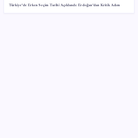
Türkiye’de Erken Seçim Tarihi Açıklandı: Erdoğan’dan Kritik Adım
SON YAZILAR
Resmi Gazete’de bugün (08.08.2026)
İş Bankası Genel Müdürü Hakan Aran görevden
ayrılıyor
Android 17 bazı Galaxy modelleri için veda
güncellemesi olacak
ASELSAN, Avrupa’nın En Büyük Hava Savunma Tesisi
Oğulbey’i Geliştiriyor