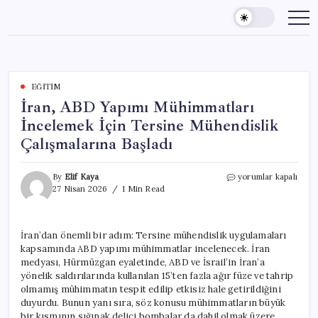
Skip
to
content
EĞITIM
İran, ABD Yapımı Mühimmatları
İncelemek İçin Tersine Mühendislik
Çalışmalarına Başladı
İran,
By
Elif Kaya
yorumlar kapalı
ABD
27 Nisan 2026
1 Min Read
Yapımı
Mühimmatları
İncelemek
İran’dan önemli bir adım: Tersine mühendislik uygulamaları
İçin
kapsamında ABD yapımı mühimmatlar incelenecek. İran
Tersine
Mühendislik
medyası, Hürmüzgan eyaletinde, ABD ve İsrail’in İran’a
Çalışmalarına
yönelik saldırılarında kullanılan 15’ten fazla ağır füze ve tahrip
Başladı
olmamış mühimmatın tespit edilip etkisiz hale getirildiğini
için
duyurdu. Bunun yanı sıra, söz konusu mühimmatların büyük
bir kısmının sığınak delici bombalar da dahil olmak üzere