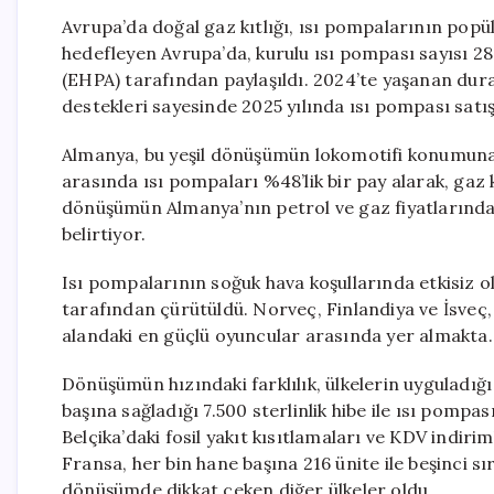
Avrupa’da doğal gaz kıtlığı, ısı pompalarının popüla
hedefleyen Avrupa’da, kurulu ısı pompası sayısı 28 
(EHPA) tarafından paylaşıldı. 2024’te yaşanan dur
destekleri sayesinde 2025 yılında ısı pompası satı
Almanya, bu yeşil dönüşümün lokomotifi konumuna g
arasında ısı pompaları %48’lik bir pay alarak, ga
dönüşümün Almanya’nın petrol ve gaz fiyatlarındak
belirtiyor.
Isı pompalarının soğuk hava koşullarında etkisiz ol
tarafından çürütüldü. Norveç, Finlandiya ve İsveç,
alandaki en güçlü oyuncular arasında yer almakta.
Dönüşümün hızındaki farklılık, ülkelerin uyguladığı 
başına sağladığı 7.500 sterlinlik hibe ile ısı pompas
Belçika’daki fosil yakıt kısıtlamaları ve KDV indiri
Fransa, her bin hane başına 216 ünite ile beşinci sır
dönüşümde dikkat çeken diğer ülkeler oldu.