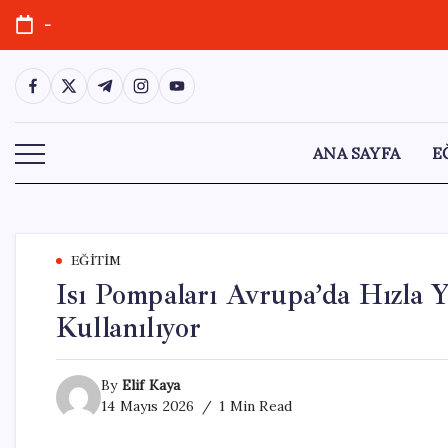
Skip
-
to
content
https://www.facebook.com/
https://twitter.com/
https://t.me/
https://www.instagram.com/
https://youtube.com/
ANA SAYFA
E
EĞITIM
Isı Pompaları Avrupa’da Hızla Y
Kullanılıyor
By
Elif Kaya
14 Mayıs 2026
1 Min Read