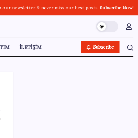
o our newsletter & never miss our best posts.
Subscribe Now!
TIM
İLETİŞİM
Subscribe
SON YAZILAR
ı
İş Bankası Genel Müdürü Hakan Aran
görevden ayrılıyor