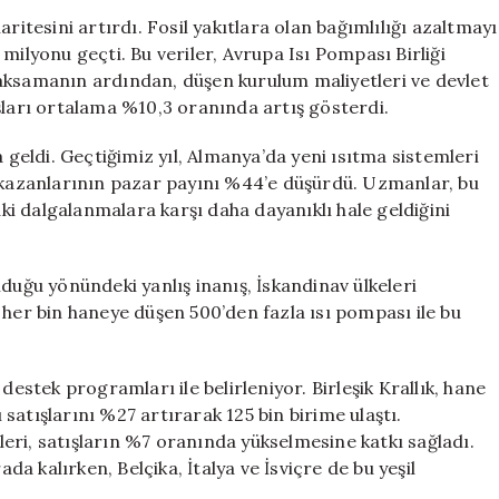
Yaygınlaşıyor:
ritesini artırdı. Fosil yakıtlara olan bağımlılığı azaltmayı
28
milyonu geçti. Bu veriler, Avrupa Isı Pompası Birliği
Milyon
aksamanın ardından, düşen kurulum maliyetleri ve devlet
Evde
şları ortalama %10,3 oranında artış gösterdi.
Kullanılıyor
için
eldi. Geçtiğimiz yıl, Almanya’da yeni ısıtma sistemleri
z kazanlarının pazar payını %44’e düşürdü. Uzmanlar, bu
i dalgalanmalara karşı daha dayanıklı hale geldiğini
duğu yönündeki yanlış inanış, İskandinav ülkeleri
 her bin haneye düşen 500’den fazla ısı pompası ile bu
destek programları ile belirleniyor. Birleşik Krallık, hane
ı satışlarını %27 artırarak 125 bin birime ulaştı.
mleri, satışların %7 oranında yükselmesine katkı sağladı.
ada kalırken, Belçika, İtalya ve İsviçre de bu yeşil