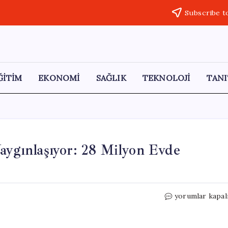
Subscribe t
ĞİTİM
EKONOMİ
SAĞLIK
TEKNOLOJİ
TANI
aygınlaşıyor: 28 Milyon Evde
Isı
yorumlar kapal
Pompaları
Avrupa’da
Hızla