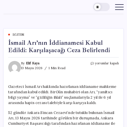
Skip
to
content
EĞITIM
İsmail Arı’nın İddianamesi Kabul
Edildi: Karşılaşacağı Ceza Belirlendi
İsmail
By
Elif Kaya
yorumlar kapalı
Arı’nın
13 Mayıs 2026
1 Min Read
İddianamesi
Kabul
Edildi:
Gazeteci İsmail Arı hakkında hazırlanan iddianame mahkeme
Karşılaşacağı
tarafından kabul edildi. BirGün muhabiri olan Arı, “yanıltıcı
Ceza
Belirlendi
bilgi yayma” ve “gizliliğin ihlali” suçlamalarıyla 2 yıl ile 6 yıl
için
arasında hapis cezası talebiyle karşı karşıya kaldı.
52 gündür Ankara Sincan Cezaevi’nde tutuklu bulunan İsmail
Arı, 13 Mayıs 2026 tarihinde görülen bir duruşmada, Ankara
Cumhuriyet Başsavcılığı tarafından hazırlanan iddianame ile