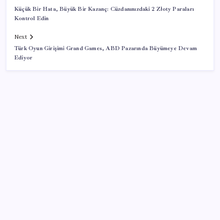
Küçük Bir Hata, Büyük Bir Kazanç: Cüzdanınızdaki 2 Złoty Paraları
Kontrol Edin
Next
Türk Oyun Girişimi Grand Games, ABD Pazarında Büyümeye Devam
Ediyor
SON YAZILAR
ABD’de gümrük vergisi krizi yargıya taşındı: 25
eyaletten Trump yönetimine dev dava
Sıfır Çerçeve Dönemi Başlıyor: TECNO’nun Yeni