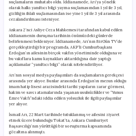
suçlamaların muhatabı oldu. İddianamede, Arı’ya yönelik
olarak halkı yanıltıcı bilgi yayma suçlamasından 1 yıl ile 3 yıl,
gizliliğin ihlali suçlamasından ise yine 1 yıl ile 3 yıl arasında
cezalandırılması isteniyor.
Ankara 2’nci Asliye Ceza Mahkemesi tarafından kabul edilen
iddianamenin duruşma tarihinin önümüzdeki günlerde
belirlenmesi bekleniyor. İddianamede, Arı’nın BirGün TV’de
gerçekleştirdiği bir programda, AKP’li Cumhurbaşkanı
Erdoğan’ın ailesinin birçok vakfın yönetiminde olduğuna ve
bu vakıflara kamu kaynakları aktarıldığına dair yaptığı
açıklamalar “yanıltıcı bilgi” olarak nitelendiriliyor.
Arı’nın sosyal medya paylaşımları da suçlamaların gerekçesi
arasında yer alıyor. Bunlar arasında Erdoğan’ın mezun olduğu
imam hatip lisesi arazisindeki tarihi yapıların zarar görmesi,
hakim ve savcı atamalarında yaşanan usulsüzlükler ve “Yunus
Emre Vakfı”ndaki iddia edilen yolsuzluk ile ilgili paylaşımlar
yer alıyor.
İsmail Arı, 22 Mart tarihinde tutuklanmış ve ailesini ziyaret
etmek üzere bulunduğu Tokat’ta, Ankara Cumhuriyet
Başsavcılığı’nın yürüttüğü bir soruşturma kapsamında
gözaltına alınmıştı.