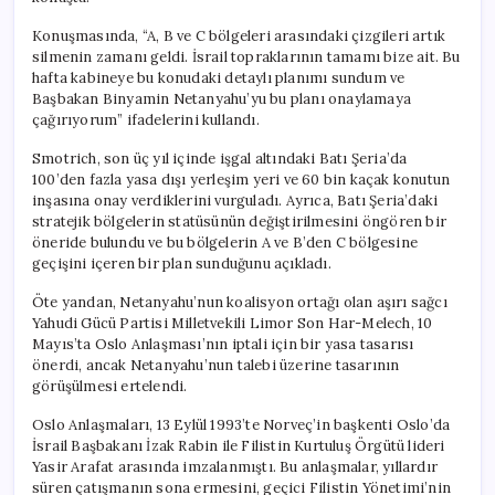
Konuşmasında, “A, B ve C bölgeleri arasındaki çizgileri artık
silmenin zamanı geldi. İsrail topraklarının tamamı bize ait. Bu
hafta kabineye bu konudaki detaylı planımı sundum ve
Başbakan Binyamin Netanyahu’yu bu planı onaylamaya
çağırıyorum” ifadelerini kullandı.
Smotrich, son üç yıl içinde işgal altındaki Batı Şeria’da
100’den fazla yasa dışı yerleşim yeri ve 60 bin kaçak konutun
inşasına onay verdiklerini vurguladı. Ayrıca, Batı Şeria’daki
stratejik bölgelerin statüsünün değiştirilmesini öngören bir
öneride bulundu ve bu bölgelerin A ve B’den C bölgesine
geçişini içeren bir plan sunduğunu açıkladı.
Öte yandan, Netanyahu’nun koalisyon ortağı olan aşırı sağcı
Yahudi Gücü Partisi Milletvekili Limor Son Har-Melech, 10
Mayıs’ta Oslo Anlaşması’nın iptali için bir yasa tasarısı
önerdi, ancak Netanyahu’nun talebi üzerine tasarının
görüşülmesi ertelendi.
Oslo Anlaşmaları, 13 Eylül 1993’te Norveç’in başkenti Oslo’da
İsrail Başbakanı İzak Rabin ile Filistin Kurtuluş Örgütü lideri
Yasir Arafat arasında imzalanmıştı. Bu anlaşmalar, yıllardır
süren çatışmanın sona ermesini, geçici Filistin Yönetimi’nin