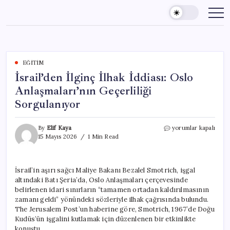
Skip
to
content
EĞITIM
İsrail’den İlginç İlhak İddiası: Oslo
Anlaşmaları’nın Geçerliliği
Sorgulanıyor
İsrail’den
By
Elif Kaya
yorumlar kapalı
İlginç
15 Mayıs 2026
1 Min Read
İlhak
İddiası:
Oslo
İsrail’in aşırı sağcı Maliye Bakanı Bezalel Smotrich, işgal
Anlaşmaları’nın
altındaki Batı Şeria’da, Oslo Anlaşmaları çerçevesinde
Geçerliliği
Sorgulanıyor
belirlenen idari sınırların “tamamen ortadan kaldırılmasının
için
zamanı geldi” yönündeki sözleriyle ilhak çağrısında bulundu.
The Jerusalem Post’un haberine göre, Smotrich, 1967’de Doğu
Kudüs’ün işgalini kutlamak için düzenlenen bir etkinlikte
konuştu.