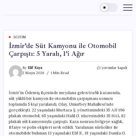
Skip
to
content
EĞITIM
İzmir’de Süt Kamyonu ile Otomobil
Çarpıştı: 5 Yaralı, 1’i Ağır
İzmir’de
By
Elif Kaya
yorumlar kapalı
Süt
2 Mayıs 2026
1 Min Read
Kamyonu
ile
Otomobil
İzmir’in Ödemiş ilçesinde meydana gelen trafik kazasında,
Çarpıştı:
süt yüklü bir kamyon ile otomobilin çarpışması sonucu
5
Yaralı,
toplamda 5 kişi yaralandı. Olay, Umurbey Mahallesi’nde
1’i
gerçekleşti. 22 yaşındaki Murtaza Ş. yönetimindeki 35 AJJ 196
Ağır
plakalı otomobil, 65 yaşındaki Halil G. idaresindeki 35 HAL 82
için
plakalı süt kamyonuyla çarpıştı. Kaza sonrası bölgeye sağlık,
itfaiye ve polis ekipleri sevk edildi. Yaralanan sürücüler ile
otomobilde bulunan 13 yaşındaki Elif S., 18 yaşındaki Damla G.