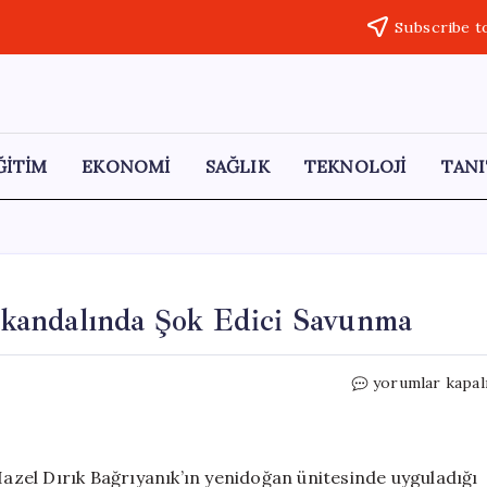
Subscribe t
ĞİTİM
EKONOMİ
SAĞLIK
TEKNOLOJİ
TANI
kandalında Şok Edici Savunma
Kahramanmaraş
yorumlar kapal
Hemşire
Skandalında
Şok
Edici
zel Dırık Bağrıyanık’ın yenidoğan ünitesinde uyguladığı