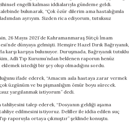
Savunma
ihinsel engelli kalması iddialarıyla gündeme geldi.
için
alebinde bulunarak, “Çok özür dilerim ama hastalığımla
r evladımdan ayrıyım. Sizden rica ediyorum, tutuksuz
 Esin, 26 Mayıs 2021’de Kahramanmaraş Sütçü İmam
esi’nde dünyaya gelmişti. Hemşire Hazel Dırık Bağrıyanık
arla karşı karşıya bulunuyor. Duruşmada, Bağrıyanık tutuklu
Hakim, Adli Tıp Kurumu’ndan beklenen raporun henüz
eklemek istediği bir şey olup olmadığını sordu.
uyduğunu ifade ederek, “Amacım asla hastaya zarar vermek
çin çok üzgünüm ve bu pişmanlığım ömür boyu sürecek.
uksuz yargılanmak istiyorum” dedi.
 tahliyesini talep ederek, “Dosyanın geldiği aşama
ahliye edilmesini istiyoruz. Deliller ile iddia edilen suç
Tıp raporuyla ortaya çıkmıştır” şeklinde konuştu.