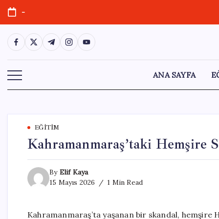
Skip
-
to
content
https://www.facebook.com/
https://twitter.com/
https://t.me/
https://www.instagram.com/
https://youtube.com/
ANA SAYFA
E
EĞITIM
Kahramanmaraş’taki Hemşire S
By
Elif Kaya
15 Mayıs 2026
1 Min Read
Kahramanmaraş’ta yaşanan bir skandal, hemşire Ha