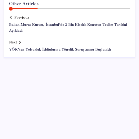
Other Articles
Previous
Bakan Murat Kurum, İstanbul’da 2 Bin Kiralık Konutun Teslim Tarihini
Açıkladı
Next
YÖK’ten Yolsuzluk İddialarına Yönelik Soruşturma Başlatıldı
SON YAZILAR
Resmi Gazete’de bugün (08.08.2026)