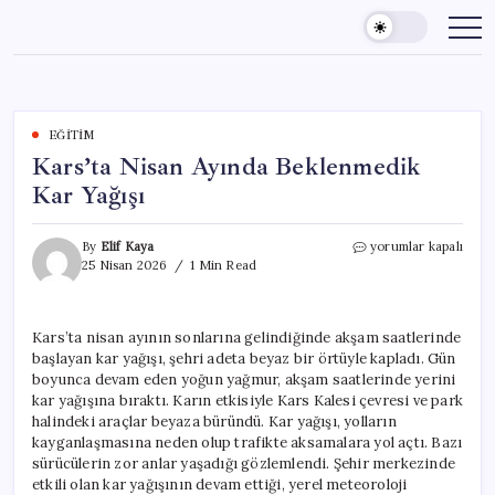
Skip
to
content
EĞITIM
Kars’ta Nisan Ayında Beklenmedik
Kar Yağışı
Kars’ta
By
Elif Kaya
yorumlar kapalı
Nisan
25 Nisan 2026
1 Min Read
Ayında
Beklenmedik
Kar
Kars’ta nisan ayının sonlarına gelindiğinde akşam saatlerinde
Yağışı
başlayan kar yağışı, şehri adeta beyaz bir örtüyle kapladı. Gün
için
boyunca devam eden yoğun yağmur, akşam saatlerinde yerini
kar yağışına bıraktı. Karın etkisiyle Kars Kalesi çevresi ve park
halindeki araçlar beyaza büründü. Kar yağışı, yolların
kayganlaşmasına neden olup trafikte aksamalara yol açtı. Bazı
sürücülerin zor anlar yaşadığı gözlemlendi. Şehir merkezinde
etkili olan kar yağışının devam ettiği, yerel meteoroloji