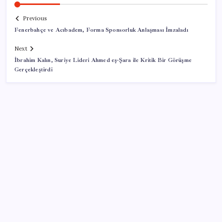
Previous
Fenerbahçe ve Acıbadem, Forma Sponsorluk Anlaşması İmzaladı
Next
İbrahim Kalın, Suriye Lideri Ahmed eş-Şara ile Kritik Bir Görüşme
Gerçekleştirdi
SON YAZILAR
İş Bankası Genel Müdürü Hakan Aran görevden
ayrılıyor