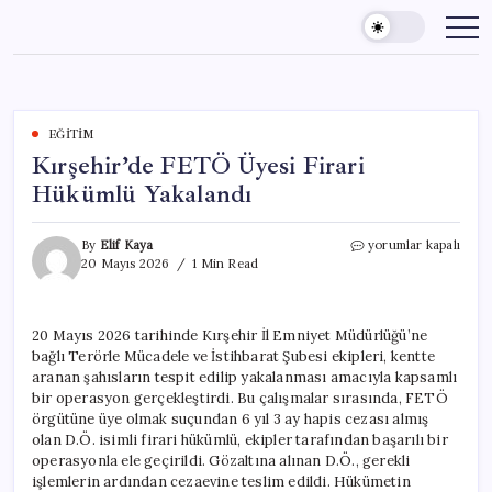
Skip
to
content
EĞITIM
Kırşehir’de FETÖ Üyesi Firari
Hükümlü Yakalandı
Kırşehir’de
By
Elif Kaya
yorumlar kapalı
FETÖ
20 Mayıs 2026
1 Min Read
Üyesi
Firari
Hükümlü
20 Mayıs 2026 tarihinde Kırşehir İl Emniyet Müdürlüğü’ne
Yakalandı
bağlı Terörle Mücadele ve İstihbarat Şubesi ekipleri, kentte
için
aranan şahısların tespit edilip yakalanması amacıyla kapsamlı
bir operasyon gerçekleştirdi. Bu çalışmalar sırasında, FETÖ
örgütüne üye olmak suçundan 6 yıl 3 ay hapis cezası almış
olan D.Ö. isimli firari hükümlü, ekipler tarafından başarılı bir
operasyonla ele geçirildi. Gözaltına alınan D.Ö., gerekli
işlemlerin ardından cezaevine teslim edildi. Hükümetin