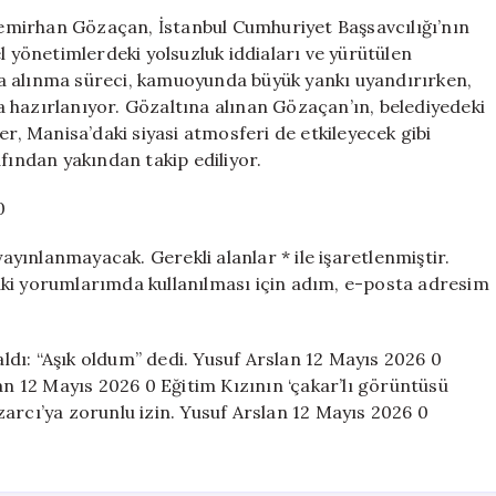
Başkan
mirhan Gözaçan, İstanbul Cumhuriyet Başsavcılığı’nın
Danışmanı
l yönetimlerdeki yolsuzluk iddiaları ve yürütülen
Gözaltında
a alınma süreci, kamuoyunda büyük yankı uyandırırken,
için
aya hazırlanıyor. Gözaltına alınan Gözaçan’ın, belediyedeki
er, Manisa’daki siyasi atmosferi de etkileyecek gibi
fından yakından takip ediliyor.
0
yayınlanmayacak. Gerekli alanlar * ile işaretlenmiştir.
aki yorumlarımda kullanılması için adım, e-posta adresim
aldı: “Aşık oldum” dedi. Yusuf Arslan 12 Mayıs 2026 0
an 12 Mayıs 2026 0 Eğitim Kızının ‘çakar’lı görüntüsü
arcı’ya zorunlu izin. Yusuf Arslan 12 Mayıs 2026 0