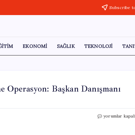
Subscribe t
ĞİTİM
EKONOMİ
SAĞLIK
TEKNOLOJİ
TANI
ne Operasyon: Başkan Danışmanı
Manisa
yorumlar kapal
Büyükşehir
Belediyesi’ne
Operasyon: