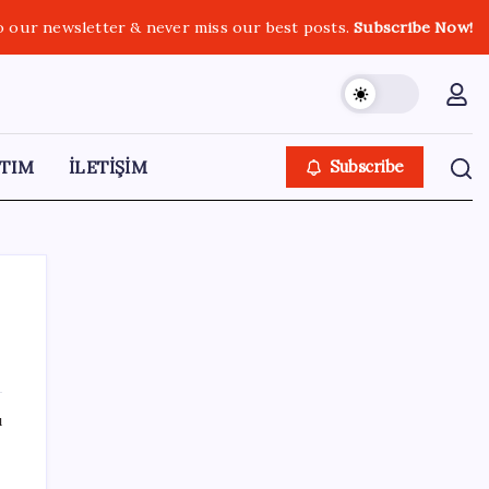
o our newsletter & never miss our best posts.
Subscribe Now!
TIM
İLETİŞİM
Subscribe
SON YAZILAR
ı
ABD’de gümrük vergisi krizi yargıya taşındı:
25 eyaletten Trump yönetimine dev dava