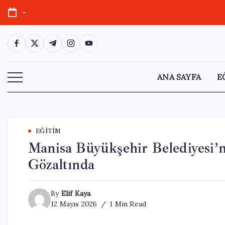
Skip
-
to
content
https://www.facebook.com/
https://twitter.com/
https://t.me/
https://www.instagram.com/
https://youtube.com/
ANA SAYFA
E
EĞITIM
Manisa Büyükşehir Belediyesi’
Gözaltında
By
Elif Kaya
12 Mayıs 2026
1 Min Read