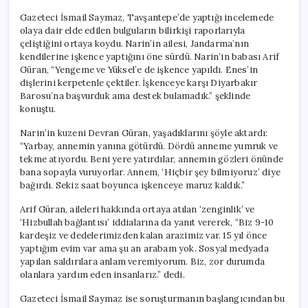
Gazeteci İsmail Saymaz, Tavşantepe’de yaptığı incelemede
olaya dair elde edilen bulguların bilirkişi raporlarıyla
çeliştiğini ortaya koydu. Narin’in ailesi, Jandarma’nın
kendilerine işkence yaptığını öne sürdü. Narin’in babası Arif
Güran, “Yengeme ve Yüksel’e de işkence yapıldı. Enes’in
dişlerini kerpetenle çektiler. İşkenceye karşı Diyarbakır
Barosu’na başvurduk ama destek bulamadık.” şeklinde
konuştu.
Narin’in kuzeni Devran Güran, yaşadıklarını şöyle aktardı:
“Yarbay, annemin yanına götürdü. Dördü anneme yumruk ve
tekme atıyordu. Beni yere yatırdılar, annemin gözleri önünde
bana sopayla vuruyorlar. Annem, ‘Hiçbir şey bilmiyoruz’ diye
bağırdı. Sekiz saat boyunca işkenceye maruz kaldık.”
Arif Güran, aileleri hakkında ortaya atılan ‘zenginlik’ ve
‘Hizbullah bağlantısı’ iddialarına da yanıt vererek, “Biz 9-10
kardeşiz ve dedelerimizden kalan arazimiz var. 15 yıl önce
yaptığım evim var ama şu an arabam yok. Sosyal medyada
yapılan saldırılara anlam veremiyorum. Biz, zor durumda
olanlara yardım eden insanlarız.” dedi.
Gazeteci İsmail Saymaz ise soruşturmanın başlangıcından bu