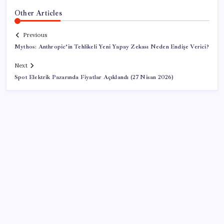
Other Articles
Previous
Mythos: Anthropic’in Tehlikeli Yeni Yapay Zekası Neden Endişe Verici?
Next
Spot Elektrik Pazarında Fiyatlar Açıklandı (27 Nisan 2026)
SON YAZILAR
Resmi Gazete’de bugün (08.08.2026)