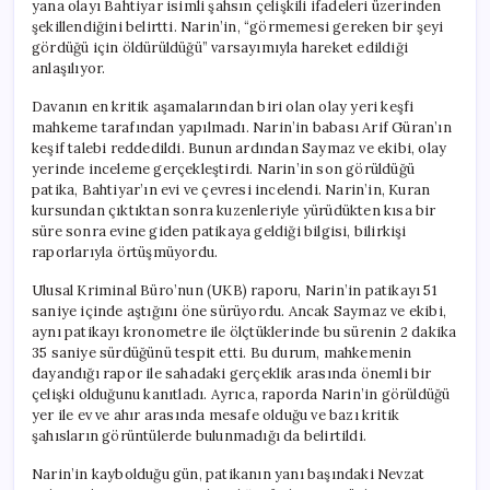
yana olayı Bahtiyar isimli şahsın çelişkili ifadeleri üzerinden
şekillendiğini belirtti. Narin’in, “görmemesi gereken bir şeyi
gördüğü için öldürüldüğü” varsayımıyla hareket edildiği
anlaşılıyor.
Davanın en kritik aşamalarından biri olan olay yeri keşfi
mahkeme tarafından yapılmadı. Narin’in babası Arif Güran’ın
keşif talebi reddedildi. Bunun ardından Saymaz ve ekibi, olay
yerinde inceleme gerçekleştirdi. Narin’in son görüldüğü
patika, Bahtiyar’ın evi ve çevresi incelendi. Narin’in, Kuran
kursundan çıktıktan sonra kuzenleriyle yürüdükten kısa bir
süre sonra evine giden patikaya geldiği bilgisi, bilirkişi
raporlarıyla örtüşmüyordu.
Ulusal Kriminal Büro’nun (UKB) raporu, Narin’in patikayı 51
saniye içinde aştığını öne sürüyordu. Ancak Saymaz ve ekibi,
aynı patikayı kronometre ile ölçtüklerinde bu sürenin 2 dakika
35 saniye sürdüğünü tespit etti. Bu durum, mahkemenin
dayandığı rapor ile sahadaki gerçeklik arasında önemli bir
çelişki olduğunu kanıtladı. Ayrıca, raporda Narin’in görüldüğü
yer ile ev ve ahır arasında mesafe olduğu ve bazı kritik
şahısların görüntülerde bulunmadığı da belirtildi.
Narin’in kaybolduğu gün, patikanın yanı başındaki Nevzat