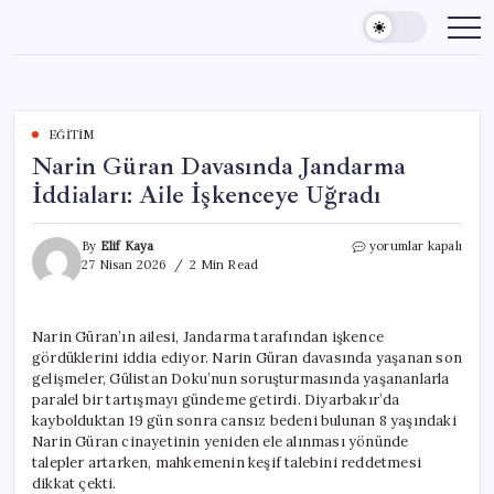
Skip
to
content
EĞITIM
Narin Güran Davasında Jandarma
İddiaları: Aile İşkenceye Uğradı
Narin
By
Elif Kaya
yorumlar kapalı
Güran
27 Nisan 2026
2 Min Read
Davasında
Jandarma
İddiaları:
Narin Güran’ın ailesi, Jandarma tarafından işkence
Aile
gördüklerini iddia ediyor. Narin Güran davasında yaşanan son
İşkenceye
Uğradı
gelişmeler, Gülistan Doku’nun soruşturmasında yaşananlarla
için
paralel bir tartışmayı gündeme getirdi. Diyarbakır’da
kaybolduktan 19 gün sonra cansız bedeni bulunan 8 yaşındaki
Narin Güran cinayetinin yeniden ele alınması yönünde
talepler artarken, mahkemenin keşif talebini reddetmesi
dikkat çekti.