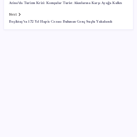
Atina’da Turizm Krizi: Komşular Turist Akınlarına Karşı Ayağa Kalktı
Next
Beşiktaş’ta 172 Yıl Hapis Cezası Bulunan Genç Suçlu Yakalandı
SON YAZILAR
Resmi Gazete’de bugün (08.08.2026)
İş Bankası Genel Müdürü Hakan Aran görevden
ayrılıyor
Android 17 bazı Galaxy modelleri için veda
güncellemesi olacak