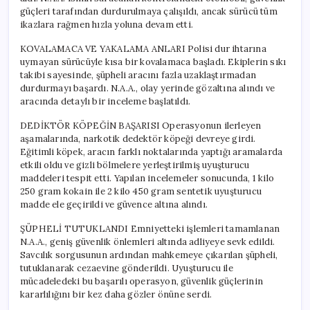
Geçirildi!
güçleri tarafından durdurulmaya çalışıldı, ancak sürücü tüm
için
ikazlara rağmen hızla yoluna devam etti.
KOVALAMACA VE YAKALAMA ANLARI Polisi dur ihtarına
uymayan sürücüyle kısa bir kovalamaca başladı. Ekiplerin sıkı
takibi sayesinde, şüpheli aracını fazla uzaklaştırmadan
durdurmayı başardı. N.A.A., olay yerinde gözaltına alındı ve
aracında detaylı bir inceleme başlatıldı.
DEDİKTÖR KÖPEĞİN BAŞARISI Operasyonun ilerleyen
aşamalarında, narkotik dedektör köpeği devreye girdi.
Eğitimli köpek, aracın farklı noktalarında yaptığı aramalarda
etkili oldu ve gizli bölmelere yerleştirilmiş uyuşturucu
maddeleri tespit etti. Yapılan incelemeler sonucunda, 1 kilo
250 gram kokain ile 2 kilo 450 gram sentetik uyuşturucu
madde ele geçirildi ve güvence altına alındı.
ŞÜPHELİ TUTUKLANDI Emniyetteki işlemleri tamamlanan
N.A.A., geniş güvenlik önlemleri altında adliyeye sevk edildi.
Savcılık sorgusunun ardından mahkemeye çıkarılan şüpheli,
tutuklanarak cezaevine gönderildi. Uyuşturucu ile
mücadeledeki bu başarılı operasyon, güvenlik güçlerinin
kararlılığını bir kez daha gözler önüne serdi.