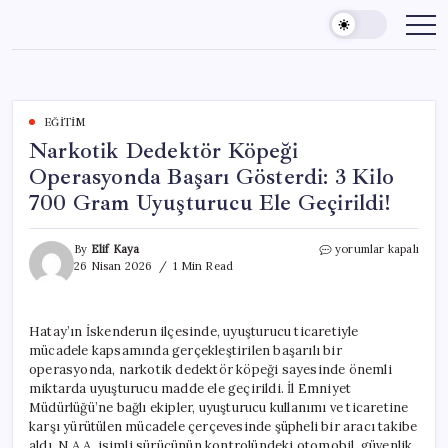
Skip
to
content
EĞITIM
Narkotik Dedektör Köpeği
Operasyonda Başarı Gösterdi: 3 Kilo
700 Gram Uyuşturucu Ele Geçirildi!
Narkotik
By
Elif Kaya
yorumlar kapalı
Dedektör
26 Nisan 2026
1 Min Read
Köpeği
Operasyonda
Başarı
Hatay’ın İskenderun ilçesinde, uyuşturucu ticaretiyle
Gösterdi:
mücadele kapsamında gerçekleştirilen başarılı bir
3
Kilo
operasyonda, narkotik dedektör köpeği sayesinde önemli
700
miktarda uyuşturucu madde ele geçirildi. İl Emniyet
Gram
Müdürlüğü’ne bağlı ekipler, uyuşturucu kullanımı ve ticaretine
Uyuşturucu
karşı yürütülen mücadele çerçevesinde şüpheli bir aracı takibe
Ele
aldı. N.A.A. isimli sürücünün kontrolündeki otomobil, güvenlik