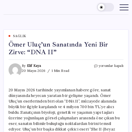
Skip
to
content
SAĞLIK
Ömer Uluç’un Sanatında Yeni Bir
Zirve: “DNA II”
Ömer
By
Elif Kaya
yorumlar kapalı
Uluç’un
20 Mayıs 2026
1 Min Read
Sanatında
Yeni
Bir
20 Mayıs 2026 tarihinde yayımlanan habere göre, sanat
Zirve:
dünyasında heyecan yaratan bir gelişme yaşandı. Ömer
“DNA
II”
Uluç’un eserlerinden biri olan “DNA II”, müzayede alanında
için
büyük bir ilgiyle karşılandı ve 4 milyon 700 bin TL’ye alıcı
buldu. Sanatçının biyoloji, genetik ve yaşamın yapı taşları
üzerine yoğunlaşan görsel çalışmaları arasında öne çıkan bu
eser, sanatın bilimle buluştuğu noktalardan birini temsil
ediyor. Uluç’un bir başka dikkat çekici eseri “She II (Beyaz