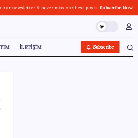
o our newsletter & never miss our best posts.
Subscribe Now!
TIM
İLETİŞİM
Subscribe
ı
SON YAZILAR
Resmi Gazete’de bugün (08.08.2026)