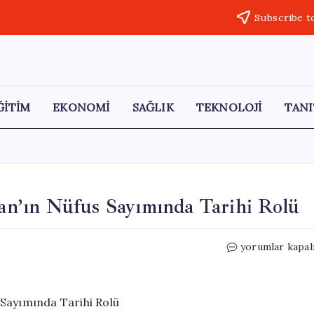
Subscribe t
ĞİTİM
EKONOMİ
SAĞLIK
TEKNOLOJİ
TANI
tan’ın Nüfus Sayımında Tarihi Rolü
Pullar
yorumlar kapal
ve
Kartpostallar:
Hindistan’ın
Nüfus