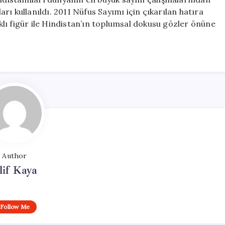
ı kullanıldı. 2011 Nüfus Sayımı için çıkarılan hatıra
rklı figür ile Hindistan’ın toplumsal dokusu gözler önüne
Author
lif Kaya
Follow Me