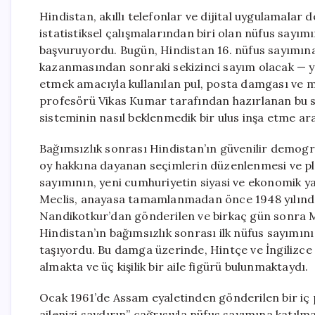
Hindistan, akıllı telefonlar ve dijital uygulamala
istatistiksel çalışmalarından biri olan nüfus sayı
başvuruyordu. Bugün, Hindistan 16. nüfus sayımına
kazanmasından sonraki sekizinci sayım olacak — yen
etmek amacıyla kullanılan pul, posta damgası ve 
profesörü Vikas Kumar tarafından hazırlanan bu s
sisteminin nasıl beklenmedik bir ulus inşa etme ar
Bağımsızlık sonrası Hindistan’ın güvenilir demografi
oy hakkına dayanan seçimlerin düzenlenmesi ve pla
sayımının, yeni cumhuriyetin siyasi ve ekonomik y
Meclis, anayasa tamamlanmadan önce 1948 yılında 
Nandikotkur’dan gönderilen ve birkaç gün sonra M
Hindistan’ın bağımsızlık sonrası ilk nüfus sayımını 
taşıyordu. Bu damga üzerinde, Hintçe ve İngilizce 
almakta ve üç kişilik bir aile figürü bulunmaktaydı.
Ocak 1961’de Assam eyaletinden gönderilen bir iç 
ailenizi saydırın” çağrısıyla nüfus sayımına katıl