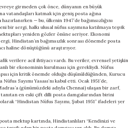
Sayımında
r devreye girmeden çok önce, dünyanın en büyük
Tarihi
mına vatandaşları katmak için geniş posta ağına
Rolü
 hazırlanırken — bu, ülkenin 1947’de bağımsızlığını
için
i bir sergi, halkı ulusal nüfus sayımına katılmaya teşvik
mektupları yeniden gözler önüne seriyor. Ekonomi
ergi, Hindistan’ın bağımsızlık sonrası dönemde posta
acı haline dönüştüğünü araştırıyor.
k verilere acil ihtiyacı vardı. Bu veriler, evrensel yetişki
nlı bir ekonominin kurulması için gerekliydi. Nüfus
apısı için kritik önemde olduğu düşünüldüğünden, Kurucu
Nüfus Sayımı Yasası’nı kabul etti. Ocak 1951’de,
adras’a (günümüzdeki adıyla Chennai) ulaşan bir zarf,
tanıtan en eski çift dilli posta damgalarından birini
olarak “Hindistan Nüfus Sayımı, Şubat 1951” ifadeleri yer
posta mektup kartında, Hindistanlıları “Kendinizi ve
maya teşvik eden bir posta damgası yer aldı. Bu damga,