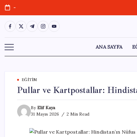
Skip
-
to
content
https://www.facebook.com/
https://twitter.com/
https://t.me/
https://www.instagram.com/
https://youtube.com/
ANA SAYFA
E
EĞITIM
Pullar ve Kartpostallar: Hindis
By
Elif Kaya
31 Mayıs 2026
2 Min Read