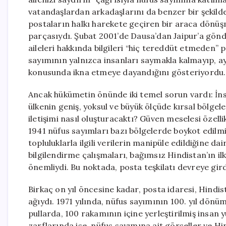
vatandaşlardan arkadaşlarını da benzer bir şekild
postaların halkı harekete geçiren bir araca dönü
parçasıydı. Şubat 2001’de Dausa’dan Jaipur’a gönder
aileleri hakkında bilgileri “hiç tereddüt etmeden” 
sayımının yalnızca insanları saymakla kalmayıp, ay
konusunda ikna etmeye dayandığını gösteriyordu.
Ancak hükümetin önünde iki temel sorun vardı: İns
ülkenin geniş, yoksul ve büyük ölçüde kırsal bölgele
iletişimi nasıl oluşturacaktı? Güven meselesi özel
1941 nüfus sayımları bazı bölgelerde boykot edilmi
topluluklarla ilgili verilerin manipüle edildiğine d
bilgilendirme çalışmaları, bağımsız Hindistan’ın i
önemliydi. Bu noktada, posta teşkilatı devreye gird
Birkaç on yıl öncesine kadar, posta idaresi, Hindist
ağıydı. 1971 yılında, nüfus sayımının 100. yıl dön
pullarda, 100 rakamının içine yerleştirilmiş insan yü
zarflarında ise, nüfus sayımına ait görseller ve H