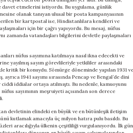
e davet etmelerini istiyordu. Bu uygulama, günlük
şmesine olanak tanıyan ulusal bir posta kampanyasının
ilen bir kartpostal ise, Hindistanlılara kendileri ve
paylaşmaları için bir çağrı yapıyordu. Bu mesaj, nüfus
nı zamanda vatandaşları bilgilerini devletle paylaşmaları
anları nüfus sayımına katılmaya nasıl ikna edecekti ve
rine yayılmış sayım görevlileriyle yetkililer arasındaki
likle kritik bir konuydu. Sömürge döneminde yapılan 1931 v
ş, ayrıca 1941 sayımı sırasında Pencap ve Bengal’de dini
air ciddi iddialar ortaya atılmıştı. Bu nedenle, kamuoyunu
lk nüfus sayımının meşruiyeti açısından son derece
i.
an devletinin elindeki en büyük ve en bütünleşik iletişim
ümünü kutlamak amacıyla üç milyon hatıra pulu basıldı. Bu
zleri aracılığıyla ülkenin çeşitliliği vurgulanıyordu. İlk gü
indistanlıları dünyanın en büyük sayım çalışmalarından