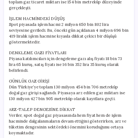
toplam gaz ticaret miktarı ise 154 bin metreküp düzeyinde
gerçekleşti.
İŞLEM HACMİNDEKİ DÜŞÜŞ
Spot piyasada işlem hacmi 2 milyon 650 bin 802 lira
seviyesine geriledi. Bu, önceki gün açıklanan 4 milyon 696 bin
419 liralık işlem hacmine kıyasla dikkat çekici bir düşüşü
göstermektedir.
DENKLEME GAZI FİYATLARI
Piyasa katılımcıları için dengeleme gazı alış fiyatı 18 bin 73
lira 65 kuruş, satış fiyatı ise 16 bin 352 lira 35 kuruş olarak
belirlendi.
GÜNLÜK GAZ GİRİŞİ
Dün Türkiye’ye toplam 130 milyon 454 bin 706 metreküp
doğal gaz girişi sağlandı. Piyasaya arz edilen gaz miktarı ise
130 milyon 427 bin 905 metreküp olarak kayıtlara geçti.
ARZ-TALEP DENGESİNE DİKKAT
Veriler, spot doğal gaz piyasasında hem fiyat hem de işlem
hacminde dalgalanmaların devam ettiğini gösterirken, arz ve
tüketim dengesinin sektördeki önemini koruduğunu ortaya
koymaktadır.