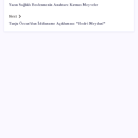
Yazın Sağlıklı Beslenmenin Anahtarı: Kırmızı Meyveler
Next
Tanju Özcan’dan İddianame Açıklaması: “Hodri Meydan!”
SON YAZILAR
ABD’de gümrük vergisi krizi yargıya taşındı: 25
eyaletten Trump yönetimine dev dava
Sıfır Çerçeve Dönemi Başlıyor: TECNO’nun Yeni
Konsepti Tanıtıldı
CHP’deki ‘figüran skandalı’ soruşturması: Fatih Altaylı