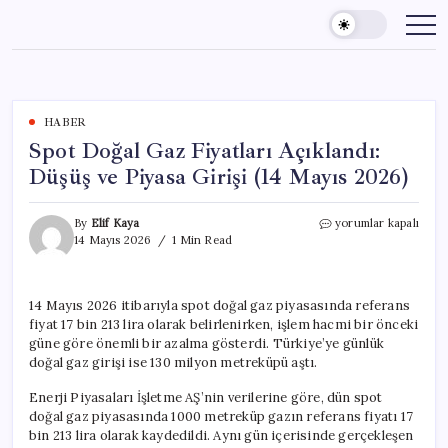
Skip
to
content
HABER
Spot Doğal Gaz Fiyatları Açıklandı:
Düşüş ve Piyasa Girişi (14 Mayıs 2026)
Spot
By
Elif Kaya
yorumlar kapalı
Doğal
14 Mayıs 2026
1 Min Read
Gaz
Fiyatları
Açıklandı:
14 Mayıs 2026 itibarıyla spot doğal gaz piyasasında referans
Düşüş
fiyat 17 bin 213 lira olarak belirlenirken, işlem hacmi bir önceki
ve
Piyasa
güne göre önemli bir azalma gösterdi. Türkiye’ye günlük
Girişi
doğal gaz girişi ise 130 milyon metreküpü aştı.
(14
Mayıs
Enerji Piyasaları İşletme AŞ’nin verilerine göre, dün spot
2026)
doğal gaz piyasasında 1000 metreküp gazın referans fiyatı 17
için
bin 213 lira olarak kaydedildi. Aynı gün içerisinde gerçekleşen