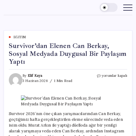
Skip
to
content
EĞITIM
Survivor’dan Elenen Can Berkay,
Sosyal Medyada Duygusal Bir Paylaşım
Yaptı
Survivor’dan
By
Elif Kaya
yorumlar kapalı
Elenen
3 Haziran 2026
1 Min Read
Can
Berkay,
Sosyal
Medyada
Duygusal
Bir
Survivor 2026’nın öne çıkan yarışmacılarından Can Berkay,
Paylaşım
geçtiğimiz hafta gerçekleştirilen eleme sürecinde veda eden
Yaptı
isim oldu. Murat Arkın ile yaptığı düelloda ağır bir yenilgi
için
alarak yarışmaya veda eden Can Berkay, ardından Instagram