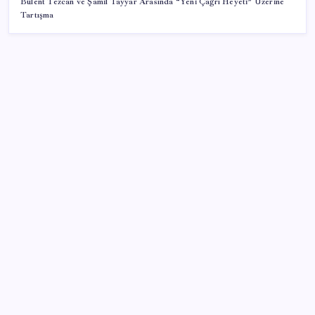
Bülent Tezcan ve Şamil Tayyar Arasında “Yeni Çağrı Heyeti” Üzerine
Tartışma
SON YAZILAR
İş Bankası Genel Müdürü Hakan Aran görevden
ayrılıyor
Android 17 bazı Galaxy modelleri için veda
güncellemesi olacak
ASELSAN, Avrupa’nın En Büyük Hava Savunma Tesisi
Oğulbey’i Geliştiriyor
Fed Başkanı’ndan piyasaları sarsacak mesaj: