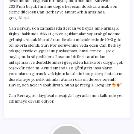
hesabından duygusal bir paylaşımda bulundu. Survivor
2026’nın büyük finaline doğru heyecan dorukta, ancak son
eleme düellosu Can Berkay ve Murat Arkın arasında
gerçekleşti.
Can Berkay, son zamanlarda Sercan ve Beyza’nın karmaşık
ilişkisi hakkında dikkat çeken açıklamalar yaparak gündeme
gelmişti. Ancak Murat Arkın ile olan mücadelesinde 10-3 gibi
bir skorla elendi. Survivor serüvenine veda eden Can Berkay,
takipçileriyle duygularını paylaşmayı ihmal etmedi. İşte o
paylaşımda söyledikleri: “İnsanın birileri tarafından
anlaşılması ve desteklenmesi gerçekten harika bir duygu, çok
teşekkür ederim. Aynı zamanda zıt görüşteki insanların
yorumlarını görmek ve kişinin kendisini sorgulayıp hatalarını
düzeltmeye yönelik adımlar atması da son derece önemli!
Hayat, sen neler yapabilirsin, bunu göreceğiz! Sevgiler
”
Can Berkay, bu duygusal mesajıyla hayranlarının kalbinde yer
edinmeye devam ediyor.