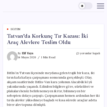
Skip
to
content
EĞITIM
Tatvan’da Korkunç Tır Kazası: İki
Araç Alevlere Teslim Oldu
Tatvan’da
By
Elif Kaya
yorumlar kapalı
Korkunç
14 Mayıs 2026
1 Min Read
Tır
Kazası:
İki
Bitlis’in Tatvan ilçesinde meydana gelen trajik bir kaza, iki
Araç
tırın kafa kafaya çarpışması sonucunda gerçekleşti. Olay,
Alevlere
Teslim
akşam saatlerinde Bitlis-Van kara yolunun Alacabük köyü
Oldu
yakınlarında yaşandı. Edinilen bilgilere göre, sürücüleri ve
için
plakaları henüz belirlenemeyen iki tır, bilinmeyen bir
sebepten dolayı çarpıştı. Çarpışmanın hemen ardından her iki
tırda alevler yükselmeye başladı ve kısa sürede araçlar adeta
birer alev topuna dönüştü.