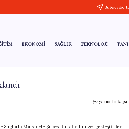
Subscribe t
ĞİTİM
EKONOMİ
SAĞLIK
TEKNOLOJİ
TANI
klandı
Tefecilik
yorumlar kapal
Yapan
4
Şüpheli
Tutuklandı
e Suçlarla Mücadele Şubesi tarafından gerçekleştirilen