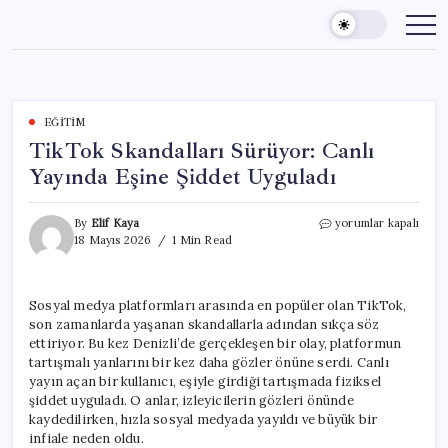
Skip
to
content
EĞITIM
TikTok Skandalları Sürüyor: Canlı
Yayında Eşine Şiddet Uyguladı
TikTok
By
Elif Kaya
yorumlar kapalı
Skandalları
18 Mayıs 2026
1 Min Read
Sürüyor:
Canlı
Yayında
Sosyal medya platformları arasında en popüler olan TikTok,
Eşine
son zamanlarda yaşanan skandallarla adından sıkça söz
Şiddet
Uyguladı
ettiriyor. Bu kez Denizli’de gerçekleşen bir olay, platformun
için
tartışmalı yanlarını bir kez daha gözler önüne serdi. Canlı
yayın açan bir kullanıcı, eşiyle girdiği tartışmada fiziksel
şiddet uyguladı. O anlar, izleyicilerin gözleri önünde
kaydedilirken, hızla sosyal medyada yayıldı ve büyük bir
infiale neden oldu.