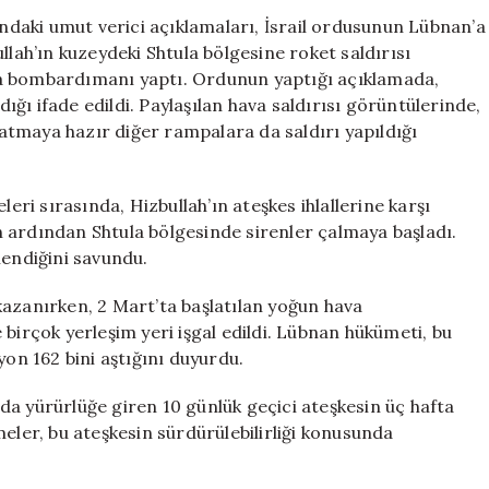
İsrail
daki umut verici açıklamaları, İsrail ordusunun Lübnan’a
Lübnan’a
bullah’ın kuzeydeki Shtula bölgesine roket saldırısı
Hava
va bombardımanı yaptı. Ordunun yaptığı açıklamada,
Saldırısı
dığı ifade edildi. Paylaşılan hava saldırısı görüntülerinde,
Düzenledi
rlatmaya hazır diğer rampalara da saldırı yapıldığı
için
i sırasında, Hizbullah’ın ateşkes ihlallerine karşı
rın ardından Shtula bölgesinde sirenler çalmaya başladı.
lendiğini savundu.
t kazanırken, 2 Mart’ta başlatılan yoğun hava
rçok yerleşim yeri işgal edildi. Lübnan hükümeti, bu
yon 162 bini aştığını duyurdu.
da yürürlüğe giren 10 günlük geçici ateşkesin üç hafta
eler, bu ateşkesin sürdürülebilirliği konusunda