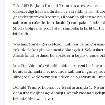
Eski ABD Başkanı Donald Trump’ın ateşkes konusun
düzenlediği hava saldırıları ile sarsıldı. İsrail, Hiz
gerçekleştirmesi üzerine, Lübnan’ın güneyine ha
saldırının roketlerin fırlatıldığı rampaları hedef al
Shtula bölgesini hedef alan rampalarla birlikte, fı
bildirildi.
Washington’da gerçekleşen Lübnan-İsrail görüşmeler
roketlerle karşılık vermesi dikkat çekti. Saldırıla
Ancak İsrail ordusu, bu roketlerin büyük ölçüde ön
İsrail’in Lübnan’a yönelik saldırıları yeni bir boyu
bombardımanları sonucunda Lübnan’ın güneyinde bi
süreçte ülkede yerinden edilenlerin sayısının 1 mil
Donald Trump, Lübnan ve İsrail arasında 17 Nisan’
daha uzatıldığını açıklamıştı. Ancak yaşanan gelişm
belirsizlikler yaratıyor.