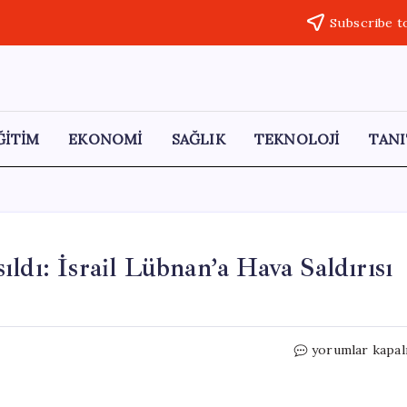
Subscribe t
ĞİTİM
EKONOMİ
SAĞLIK
TEKNOLOJİ
TANI
ldı: İsrail Lübnan’a Hava Saldırısı
Trump’ın
yorumlar kapal
Ateşkes
Umutları
Sarsıldı: