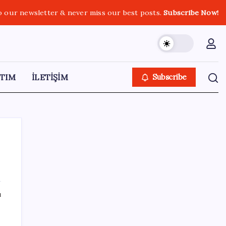
o our newsletter & never miss our best posts.
Subscribe Now!
TIM
İLETİŞİM
Subscribe
SON YAZILAR
ı
ABD’de gümrük vergisi krizi yargıya taşındı:
25 eyaletten Trump yönetimine dev dava