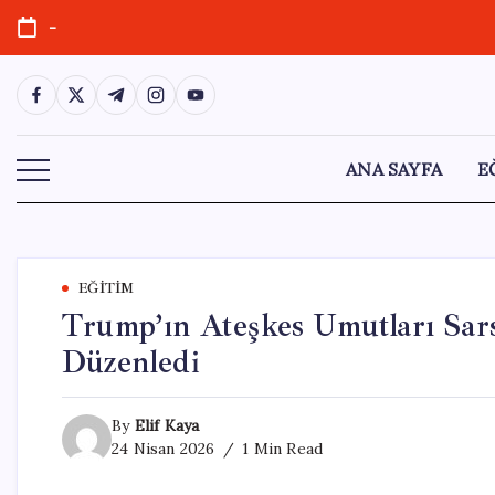
Skip
-
to
content
https://www.facebook.com/
https://twitter.com/
https://t.me/
https://www.instagram.com/
https://youtube.com/
ANA SAYFA
E
EĞITIM
Trump’ın Ateşkes Umutları Sarsı
Düzenledi
By
Elif Kaya
24 Nisan 2026
1 Min Read