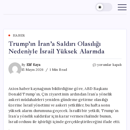
Skip
to
content
HABER
Trump’ın İran’a Saldırı Olasılığı
Nedeniyle İsrail Yüksek Alarmda
Trump’ın
By
Elif Kaya
yorumlar kapalı
İran’a
15 Mayıs 2026
1 Min Read
Saldırı
Olasılığı
Nedeniyle
Axios haber kaynağının bildirdiğine göre, ABD Başkanı
İsrail
Donald Trump’ın, Çin ziyaretinin ardından İran’a yönelik
Yüksek
Alarmda
askeri müdahaleleri yeniden gündeme getirme olasılığı
için
üzerine İsrail yönetimi ve askeri yetkililer, bu hafta sonu
yüksek alarm durumuna geçecek. İsrailli bir yetkili, Trump’ın
İran’a yönelik saldırılar için karar vermesi halinde bunun,
İsrail ordusu ile işbirliği içinde gerçekleştirileceğini ifade etti.