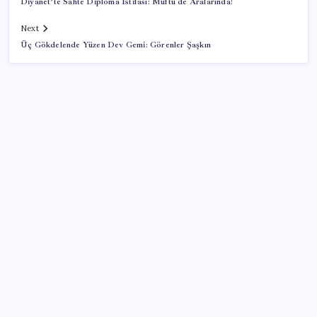
Diyanet’te Sahte Diploma İstifası: Müftü de Aralarında!
Next
Üç Gökdelende Yüzen Dev Gemi: Görenler Şaşkın
SON YAZILAR
ABD’de gümrük vergisi krizi yargıya taşındı: 25
eyaletten Trump yönetimine dev dava
Sıfır Çerçeve Dönemi Başlıyor: TECNO’nun Yeni
Konsepti Tanıtıldı
CHP’deki ‘figüran skandalı’ soruşturması: Fatih Altaylı