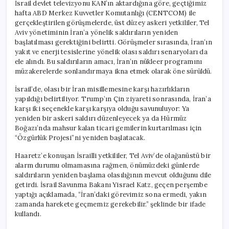
İsrail devlet televizyonu KAN’ın aktardığına göre, geçtiğimiz
hafta ABD Merkez Kuvvetler Komutanlığı (CENTCOM) ile
gerçekleştirilen görüşmelerde, üst düzey askeri yetkililer, Tel
Aviv yönetiminin İran’a yönelik saldırıların yeniden
başlatılması gerektiğini belirtti. Görüşmeler sırasında, İran’ın
yakıt ve enerji tesislerine yönelik olası saldırı senaryoları da
ele alındı. Bu saldırıların amacı, İran’ın nükleer programını
müzakerelerde sonlandırmaya ikna etmek olarak öne sürüldü.
İsrail’de, olası bir İran misillemesine karşı hazırlıkların
yapıldığı belirtiliyor. Trump’ın Çin ziyareti sonrasında, İran’a
karşı iki seçenekle karşı karşıya olduğu savunuluyor: Ya
yeniden bir askeri saldırı düzenleyecek ya da Hürmüz
Boğazı’nda mahsur kalan ticari gemilerin kurtarılması için
“Özgürlük Projesi”ni yeniden başlatacak.
Haaretz’e konuşan İsrailli yetkililer, Tel Aviv’de olağanüstü bir
alarm durumu olmamasına rağmen, önümüzdeki günlerde
saldırıların yeniden başlama olasılığının mevcut olduğunu dile
getirdi. İsrail Savunma Bakanı Yisrael Katz, geçen perşembe
yaptığı açıklamada, “İran’daki görevimiz sona ermedi, yakın
zamanda harekete geçmemiz gerekebilir.” şeklinde bir ifade
kullandı.