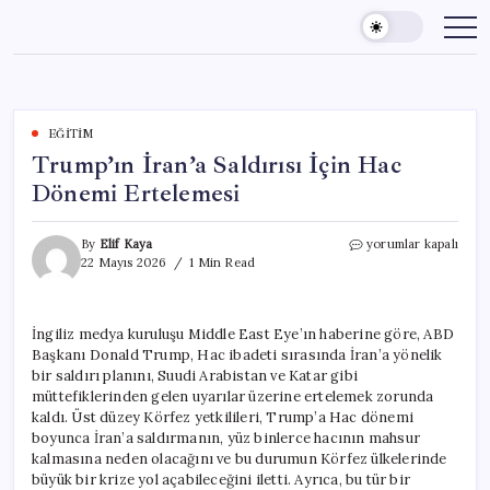
Skip
to
content
EĞITIM
Trump’ın İran’a Saldırısı İçin Hac
Dönemi Ertelemesi
Trump’ın
By
Elif Kaya
yorumlar kapalı
İran’a
22 Mayıs 2026
1 Min Read
Saldırısı
İçin
Hac
İngiliz medya kuruluşu Middle East Eye’ın haberine göre, ABD
Dönemi
Başkanı Donald Trump, Hac ibadeti sırasında İran’a yönelik
Ertelemesi
için
bir saldırı planını, Suudi Arabistan ve Katar gibi
müttefiklerinden gelen uyarılar üzerine ertelemek zorunda
kaldı. Üst düzey Körfez yetkilileri, Trump’a Hac dönemi
boyunca İran’a saldırmanın, yüz binlerce hacının mahsur
kalmasına neden olacağını ve bu durumun Körfez ülkelerinde
büyük bir krize yol açabileceğini iletti. Ayrıca, bu tür bir