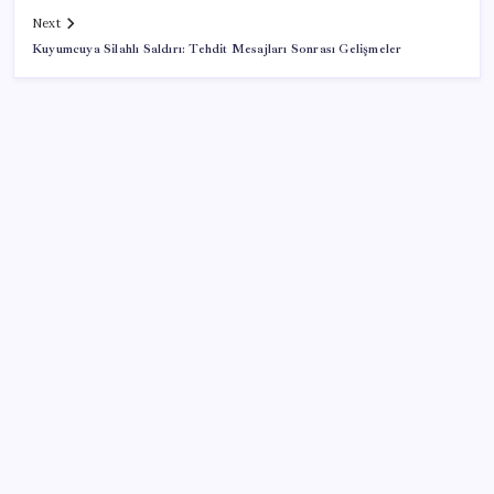
Next
Kuyumcuya Silahlı Saldırı: Tehdit Mesajları Sonrası Gelişmeler
SON YAZILAR
ABD’de gümrük vergisi krizi yargıya taşındı: 25
eyaletten Trump yönetimine dev dava
Sıfır Çerçeve Dönemi Başlıyor: TECNO’nun Yeni
Konsepti Tanıtıldı
CHP’deki ‘figüran skandalı’ soruşturması: Fatih Altaylı
ifade verdi