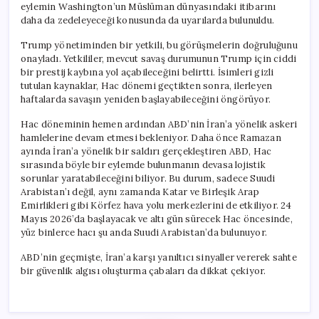
eylemin Washington’un Müslüman dünyasındaki itibarını
daha da zedeleyeceği konusunda da uyarılarda bulunuldu.
Trump yönetiminden bir yetkili, bu görüşmelerin doğruluğunu
onayladı. Yetkililer, mevcut savaş durumunun Trump için ciddi
bir prestij kaybına yol açabileceğini belirtti. İsimleri gizli
tutulan kaynaklar, Hac dönemi geçtikten sonra, ilerleyen
haftalarda savaşın yeniden başlayabileceğini öngörüyor.
Hac döneminin hemen ardından ABD’nin İran’a yönelik askeri
hamlelerine devam etmesi bekleniyor. Daha önce Ramazan
ayında İran’a yönelik bir saldırı gerçekleştiren ABD, Hac
sırasında böyle bir eylemde bulunmanın devasa lojistik
sorunlar yaratabileceğini biliyor. Bu durum, sadece Suudi
Arabistan’ı değil, aynı zamanda Katar ve Birleşik Arap
Emirlikleri gibi Körfez hava yolu merkezlerini de etkiliyor. 24
Mayıs 2026’da başlayacak ve altı gün sürecek Hac öncesinde,
yüz binlerce hacı şu anda Suudi Arabistan’da bulunuyor.
ABD’nin geçmişte, İran’a karşı yanıltıcı sinyaller vererek sahte
bir güvenlik algısı oluşturma çabaları da dikkat çekiyor.