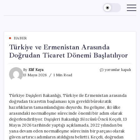
Skip
to
content
HABER
Türkiye ve Ermenistan Arasında
Doğrudan Ticaret Dönemi Başlatılıyor
Türkiye
By
Elif Kaya
yorumlar kapalı
ve
13 Mayıs 2026
1 Min Read
Ermenistan
Arasında
Doğrudan
Türkiye Dışişleri Bakanlığı, Türkiye ile Ermenistan arasında
Ticaret
doğrudan ticaretin başlaması için gerekli bürokratik
Dönemi
Başlatılıyor
hazırlıkların tamamlandığını duyurdu. Bu gelişme, iki ülke
için
arasındaki normalleşme sürecinde önemli bir adım olarak
değerlendiriliyor. Dışişleri Bakanlığı Sözcüsü Öncü Keçeli, 13
Mayıs 2026 tarihinde yaptığı açıklamada, 2022 yılından bu
yana devam eden normalleşme sürecinin bir parçası olarak
güven artırıcı adımların atıldığını belirtti. Keçeli, doğrudan