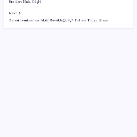
Stokları Hala Güçlü
Next
Ziraat Bankası’nın Aktif Büyüklüğü 8,7 Trilyon TL’ye Ulaştı
SON YAZILAR
ABD’de gümrük vergisi krizi yargıya taşındı: 25
eyaletten Trump yönetimine dev dava
Sıfır Çerçeve Dönemi Başlıyor: TECNO’nun Yeni
Konsepti Tanıtıldı
CHP’deki ‘figüran skandalı’ soruşturması: Fatih Altaylı