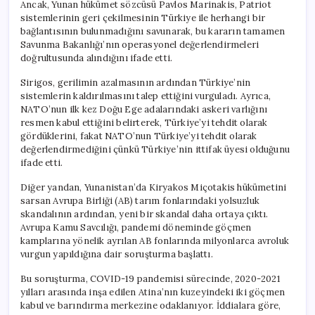
Ancak, Yunan hükümet sözcüsü Pavlos Marinakis, Patriot
sistemlerinin geri çekilmesinin Türkiye ile herhangi bir
bağlantısının bulunmadığını savunarak, bu kararın tamamen
Savunma Bakanlığı’nın operasyonel değerlendirmeleri
doğrultusunda alındığını ifade etti.
Sirigos, gerilimin azalmasının ardından Türkiye’nin
sistemlerin kaldırılmasını talep ettiğini vurguladı. Ayrıca,
NATO’nun ilk kez Doğu Ege adalarındaki askeri varlığını
resmen kabul ettiğini belirterek, Türkiye’yi tehdit olarak
gördüklerini, fakat NATO’nun Türkiye’yi tehdit olarak
değerlendirmediğini çünkü Türkiye’nin ittifak üyesi olduğunu
ifade etti.
Diğer yandan, Yunanistan’da Kiryakos Miçotakis hükümetini
sarsan Avrupa Birliği (AB) tarım fonlarındaki yolsuzluk
skandalının ardından, yeni bir skandal daha ortaya çıktı.
Avrupa Kamu Savcılığı, pandemi döneminde göçmen
kamplarına yönelik ayrılan AB fonlarında milyonlarca avroluk
vurgun yapıldığına dair soruşturma başlattı.
Bu soruşturma, COVID-19 pandemisi sürecinde, 2020-2021
yılları arasında inşa edilen Atina’nın kuzeyindeki iki göçmen
kabul ve barındırma merkezine odaklanıyor. İddialara göre,