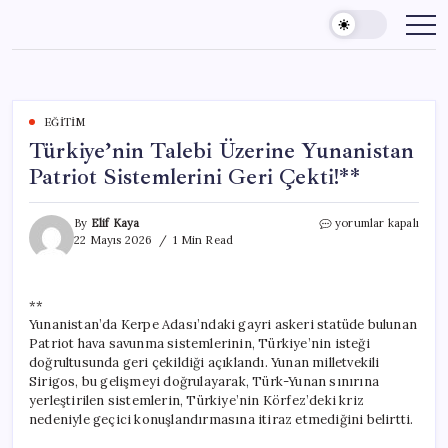
Skip
to
content
EĞITIM
Türkiye’nin Talebi Üzerine Yunanistan
Patriot Sistemlerini Geri Çekti!**
Türkiye’nin
By
Elif Kaya
yorumlar kapalı
Talebi
22 Mayıs 2026
1 Min Read
Üzerine
Yunanistan
Patriot
**
Sistemlerini
Yunanistan’da Kerpe Adası’ndaki gayri askeri statüde bulunan
Geri
Çekti!**
Patriot hava savunma sistemlerinin, Türkiye’nin isteği
için
doğrultusunda geri çekildiği açıklandı. Yunan milletvekili
Sirigos, bu gelişmeyi doğrulayarak, Türk-Yunan sınırına
yerleştirilen sistemlerin, Türkiye’nin Körfez’deki kriz
nedeniyle geçici konuşlandırmasına itiraz etmediğini belirtti.