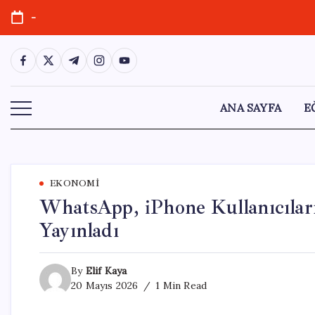
Skip
-
to
content
https://www.facebook.com/
https://twitter.com/
https://t.me/
https://www.instagram.com/
https://youtube.com/
ANA SAYFA
E
EKONOMI
WhatsApp, iPhone Kullanıcılar
Yayınladı
By
Elif Kaya
20 Mayıs 2026
1 Min Read