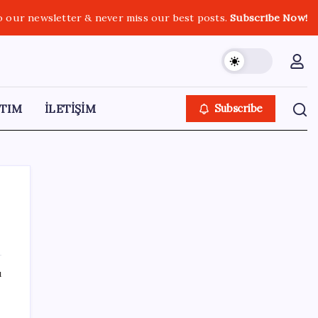
o our newsletter & never miss our best posts.
Subscribe Now!
TIM
İLETİŞİM
Subscribe
SON YAZILAR
ı
ABD’de gümrük vergisi krizi yargıya taşındı:
25 eyaletten Trump yönetimine dev dava