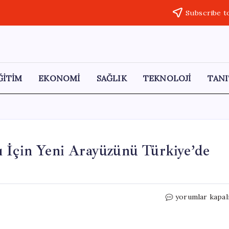
Subscribe t
ĞİTİM
EKONOMİ
SAĞLIK
TEKNOLOJİ
TANI
ı İçin Yeni Arayüzünü Türkiye’de
WhatsApp,
yorumlar kapal
iPhone
Kullanıcıları
İçin