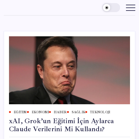
Skip
to
content
EĞITIM
EKONOMI
HABER
SAĞLIK
TEKNOLOJI
xAI, Grok’un Eğitimi İçin Aylarca
Claude Verilerini Mi Kullandı?