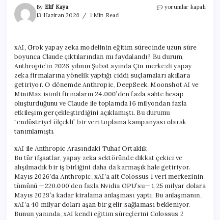
xAI,
By
Elif Kaya
yorumlar kapalı
Grok’un
13 Haziran 2026
1 Min Read
Eğitimi
İçin
Aylarca
xAI, Grok yapay zeka modelinin eğitim sürecinde uzun süre
Claude
boyunca Claude çıktılarından mı faydalandı? Bu durum,
Verilerini
Mi
Anthropic’in 2026 yılının Şubat ayında Çin merkezli yapay
Kullandı?
zeka firmalarına yönelik yaptığı ciddi suçlamaları akıllara
için
getiriyor. O dönemde Anthropic, DeepSeek, Moonshot AI ve
MiniMax isimli firmaların 24.000’den fazla sahte hesap
oluşturduğunu ve Claude ile toplamda 16 milyondan fazla
etkileşim gerçekleştirdiğini açıklamıştı. Bu durumu
“endüstriyel ölçekli” bir veri toplama kampanyası olarak
tanımlamıştı.
xAI ile Anthropic Arasındaki Tuhaf Ortaklık
Bu tür ifşaatlar, yapay zeka sektöründe dikkat çekici ve
alışılmadık bir iş birliğini daha da karmaşık hale getiriyor.
Mayıs 2026’da Anthropic, xAI’a ait Colossus 1 veri merkezinin
tümünü —220.000’den fazla Nvidia GPU’su— 1,25 milyar dolara
Mayıs 2029’a kadar kiralama anlaşması yaptı. Bu anlaşmanın,
xAI’a 40 milyar doları aşan bir gelir sağlaması bekleniyor.
Bunun yanında, xAI kendi eğitim süreçlerini Colossus 2