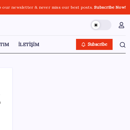
o our newsletter & never miss our best posts.
Subscribe Now!
TIM
İLETİŞİM
Subscribe
ı
SON YAZILAR
ABD’de gümrük vergisi krizi yargıya taşındı:
25 eyaletten Trump yönetimine dev dava