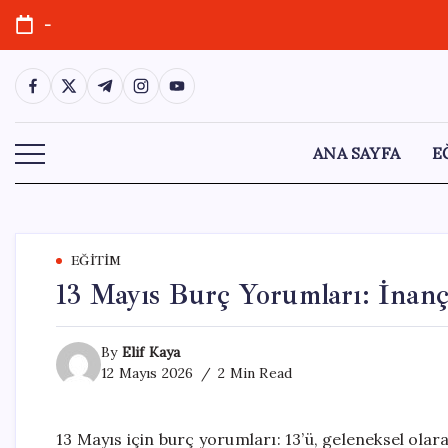
Skip
-
to
content
https://www.facebook.com/
https://twitter.com/
https://t.me/
https://www.instagram.com/
https://youtube.com/
ANA SAYFA
E
EĞITIM
13 Mayıs Burç Yorumları: İnançl
By
Elif Kaya
12 Mayıs 2026
2 Min Read
13 Mayıs için burç yorumları: 13’ü, geleneksel olar