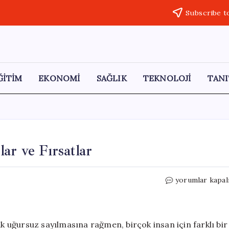
Subscribe t
ĞİTİM
EKONOMİ
SAĞLIK
TEKNOLOJİ
TANI
ar ve Fırsatlar
13
yorumlar kapal
Mayıs
Burç
Yorumları:
İnançlar
ak uğursuz sayılmasına rağmen, birçok insan için farklı bir