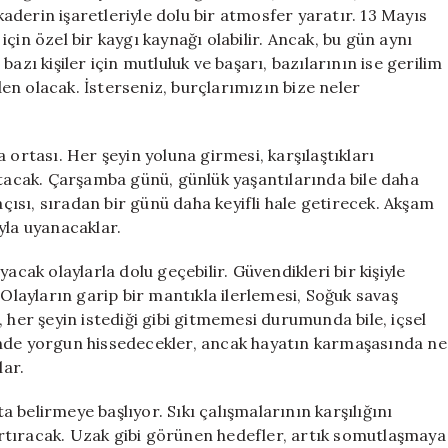
ve
 kaderin işaretleriyle dolu bir atmosfer yaratır. 13 Mayıs
Fırsatlar
çin özel bir kaygı kaynağı olabilir. Ancak, bu gün aynı
için
azı kişiler için mutluluk ve başarı, bazılarının ise gerilim
n olacak. İsterseniz, burçlarımızın bize neler
 ortası. Her şeyin yoluna girmesi, karşılaştıkları
atacak. Çarşamba günü, günlük yaşantılarında bile daha
açısı, sıradan bir günü daha keyifli hale getirecek. Akşam
yla uyanacaklar.
acak olaylarla dolu geçebilir. Güvendikleri bir kişiyle
 Olayların garip bir mantıkla ilerlemesi, Soğuk savaş
 her şeyin istediği gibi gitmemesi durumunda bile, içsel
inde yorgun hissedecekler, ancak hayatın karmaşasında ne
ar.
ta belirmeye başlıyor. Sıkı çalışmalarının karşılığını
rtıracak. Uzak gibi görünen hedefler, artık somutlaşmaya