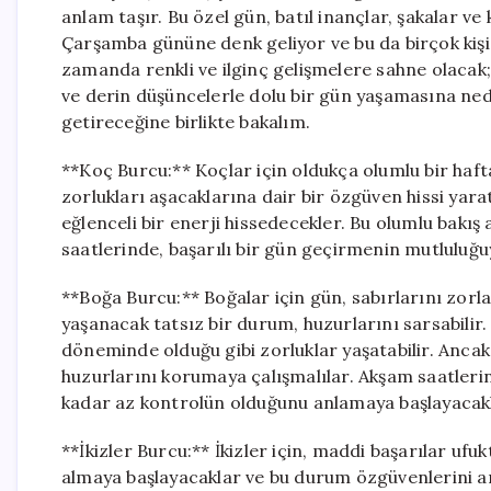
anlam taşır. Bu özel gün, batıl inançlar, şakalar ve
Çarşamba gününe denk geliyor ve bu da birçok kişi i
zamanda renkli ve ilginç gelişmelere sahne olacak; b
ve derin düşüncelerle dolu bir gün yaşamasına nede
getireceğine birlikte bakalım.
**Koç Burcu:** Koçlar için oldukça olumlu bir hafta
zorlukları aşacaklarına dair bir özgüven hissi yar
eğlenceli bir enerji hissedecekler. Bu olumlu bakış 
saatlerinde, başarılı bir gün geçirmenin mutluluğu
**Boğa Burcu:** Boğalar için gün, sabırlarını zorlay
yaşanacak tatsız bir durum, huzurlarını sarsabilir.
döneminde olduğu gibi zorluklar yaşatabilir. Ancak,
huzurlarını korumaya çalışmalılar. Akşam saatler
kadar az kontrolün olduğunu anlamaya başlayacakl
**İkizler Burcu:** İkizler için, maddi başarılar ufuk
almaya başlayacaklar ve bu durum özgüvenlerini a