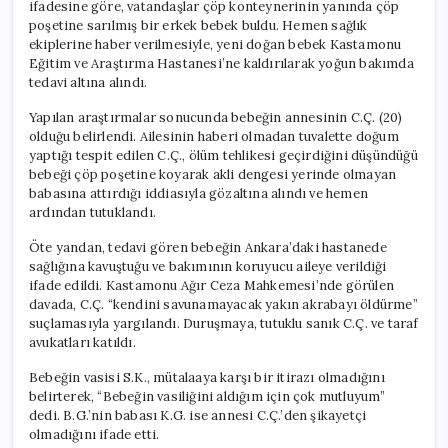
ifadesine göre, vatandaşlar çöp konteynerinin yanında çöp
poşetine sarılmış bir erkek bebek buldu. Hemen sağlık
ekiplerine haber verilmesiyle, yeni doğan bebek Kastamonu
Eğitim ve Araştırma Hastanesi’ne kaldırılarak yoğun bakımda
tedavi altına alındı.
Yapılan araştırmalar sonucunda bebeğin annesinin C.Ç. (20)
olduğu belirlendi. Ailesinin haberi olmadan tuvalette doğum
yaptığı tespit edilen C.Ç., ölüm tehlikesi geçirdiğini düşündüğü
bebeği çöp poşetine koyarak akli dengesi yerinde olmayan
babasına attırdığı iddiasıyla gözaltına alındı ve hemen
ardından tutuklandı.
Öte yandan, tedavi gören bebeğin Ankara’daki hastanede
sağlığına kavuştuğu ve bakımının koruyucu aileye verildiği
ifade edildi. Kastamonu Ağır Ceza Mahkemesi’nde görülen
davada, C.Ç. “kendini savunamayacak yakın akrabayı öldürme”
suçlamasıyla yargılandı. Duruşmaya, tutuklu sanık C.Ç. ve taraf
avukatları katıldı.
Bebeğin vasisi S.K., mütalaaya karşı bir itirazı olmadığını
belirterek, “Bebeğin vasiliğini aldığım için çok mutluyum”
dedi. B.G.’nin babası K.G. ise annesi C.Ç.’den şikayetçi
olmadığını ifade etti.