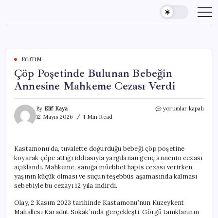
Skip
to
content
EĞITIM
Çöp Poşetinde Bulunan Bebeğin
Annesine Mahkeme Cezası Verdi
Çöp
By
Elif Kaya
yorumlar kapalı
Poşetinde
12 Mayıs 2026
1 Min Read
Bulunan
Bebeğin
Annesine
Kastamonu’da, tuvalette doğurduğu bebeği çöp poşetine
Mahkeme
koyarak çöpe attığı iddiasıyla yargılanan genç annenin cezası
Cezası
Verdi
açıklandı. Mahkeme, sanığa müebbet hapis cezası verirken,
için
yaşının küçük olması ve suçun teşebbüs aşamasında kalması
sebebiyle bu cezayı 12 yıla indirdi.
Olay, 2 Kasım 2023 tarihinde Kastamonu’nun Kuzeykent
Mahallesi Karadut Sokak’ında gerçekleşti. Görgü tanıklarının