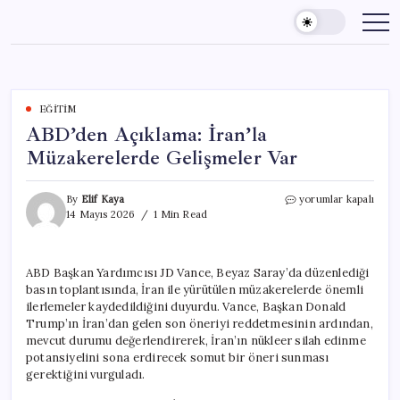
Skip
to
content
EĞITIM
ABD’den Açıklama: İran’la
Müzakerelerde Gelişmeler Var
ABD’den
By
Elif Kaya
yorumlar kapalı
Açıklama:
14 Mayıs 2026
1 Min Read
İran’la
Müzakerelerde
Gelişmeler
ABD Başkan Yardımcısı JD Vance, Beyaz Saray’da düzenlediği
Var
basın toplantısında, İran ile yürütülen müzakerelerde önemli
için
ilerlemeler kaydedildiğini duyurdu. Vance, Başkan Donald
Trump’ın İran’dan gelen son öneriyi reddetmesinin ardından,
mevcut durumu değerlendirerek, İran’ın nükleer silah edinme
potansiyelini sona erdirecek somut bir öneri sunması
gerektiğini vurguladı.