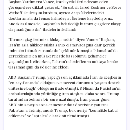
Başkan Yardımcısı Vance, İranlı yetkililerle devam eden
görüşmelere dikkat çekerek, “Bu sabah Jared Kushner ve Steve
Witkoff ile iletişim kurdum, ayrıca Arap ülkelerindeki
dostlarımızla da temas halindeyiz. İlerleme kaydediyoruz.
Ancak asıl mesele, Başkan’ın belirlediği kırmızı çizgilere ulaşıp
ulaşmadığımızdır” ifadelerini kullandı.
“Kırmızı çizgilerimiz oldukça nettir” diyen Vance, “Başkan,
İran’ın asla nükleer silaha sahip olamayacağına dair gerekli
önlemleri almak zorundadır” şeklinde konuştu. İslamabad’da
gerçekleştirilen müzakerelerde bazı olumlu gelişmeler
yaşandığını belirtirken, Tahran’ın hedeflenen noktaya henüz
ulaşamadığını da sözlerine ekledi.
ABD Başkanı Trump, yaptığı son açıklamada İran ile ateşkesin
“en zayıf anında” olduğunu ve mevcut durumun “yaşam destek
ünitesine bağlı” olduğunu ifade etmişti. 8 Nisan’da Pakistan’ın
arabuluculuğunda yürürlüğe giren ateşkes, daha sonra Trump
tarafından belirsiz bir süre uzatılmıştı. İran, pazar günü
ABD’nin savaşın sona ermesine dair önerisine yanıtını
Pakistan’a iletmiş, ancak Trump, bu öneriyi “kesinlikle kabul
edilemez” ve “aptalca” olarak nitelendirmişti.