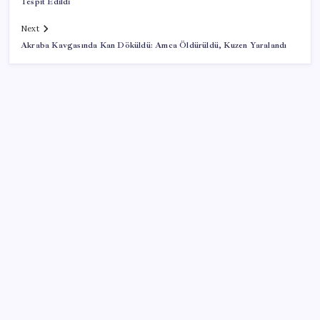
Tespit Edildi
Next
Akraba Kavgasında Kan Döküldü: Amca Öldürüldü, Kuzen Yaralandı
SON YAZILAR
Resmi Gazete’de bugün (08.08.2026)
İş Bankası Genel Müdürü Hakan Aran görevden
ayrılıyor
Android 17 bazı Galaxy modelleri için veda
güncellemesi olacak